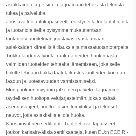
asiakkaiden tarpeisiin ja tarjoamaan tehokasta teknistä
tukea ja palveluita.
Joustava tuotantokapasiteetti: edistyneillä tuotantolinjoilla
ja tuotantolaitteilla pystymme mukauttamaan
tuotantosuunnitelman joustavasti vastaamaan
asiakkaiden kiireellisiä tilauksia ja massatuotantotarpeita.
Tiukka laadunvalvonta: raaka-aineiden hankinnasta
valmiiden tuotteiden tehtaalta lähtemiseen, jokaiselle
linkille tehdään tiukka laatutarkastus tuotteiden korkean
laadun ja luotettavuuden varmistamiseksi.
Monipuolinen myynnin jälkeinen palvelu: Tarjoamme
täydellisen huoltopalvelujärjestelmän, joka sisältää
asennusohjeet, huolto-, osien toimitukset ja tekniset
neuvot, jotta asiakkailla ei ole huolta.
Kansainvälinen sertifiointi: Tuotteet ovat läpäisseet
joukon kansainvälisiä sertifikaatteja, kuten EU:n ECE R -