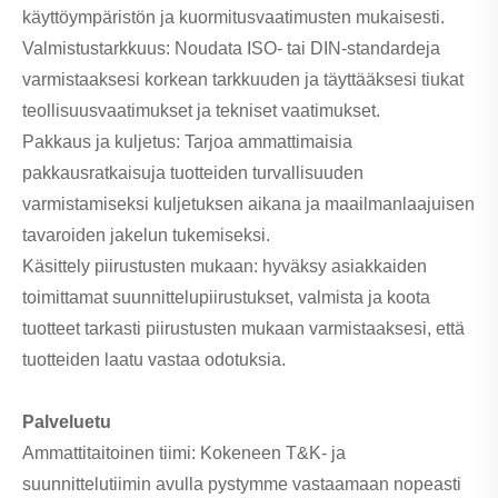
käyttöympäristön ja kuormitusvaatimusten mukaisesti.
Valmistustarkkuus: Noudata ISO- tai DIN-standardeja
varmistaaksesi korkean tarkkuuden ja täyttääksesi tiukat
teollisuusvaatimukset ja tekniset vaatimukset.
Pakkaus ja kuljetus: Tarjoa ammattimaisia ​​
pakkausratkaisuja tuotteiden turvallisuuden
varmistamiseksi kuljetuksen aikana ja maailmanlaajuisen
tavaroiden jakelun tukemiseksi.
Käsittely piirustusten mukaan: hyväksy asiakkaiden
toimittamat suunnittelupiirustukset, valmista ja koota
tuotteet tarkasti piirustusten mukaan varmistaaksesi, että
tuotteiden laatu vastaa odotuksia.
Palveluetu
Ammattitaitoinen tiimi: Kokeneen T&K- ja
suunnittelutiimin avulla pystymme vastaamaan nopeasti