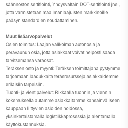
säännöstön sertifiointi, Yhdysvaltain DOT-sertifiointi jne.,
jotta varmistetaan maailmanlaajuisten markkinoille
pääsyn standardien noudattaminen.
Muut lisäarvopalvelut
Osien toimitus: Laajan valikoiman autonosia ja
perävaunun osia, jotta asiakkaat voivat helposti saada
tarvitsemansa varaosat.
Teräksen osto ja myynti: Teräksen toimittajana pystymme
tarjoamaan laadukkaita teräsresursseja asiakkaidemme
erilaisiin tarpeisiin.
Tuonti- ja vientipalvelut: Rikkaalla tuonnin ja viennin
kokemuksella autamme asiakkaitamme kansainväliseen
kauppaan liittyvien asioiden hoidossa,
yksinkertaistamalla logistiikkaprosessia ja alentamalla
käyttökustannuksia.