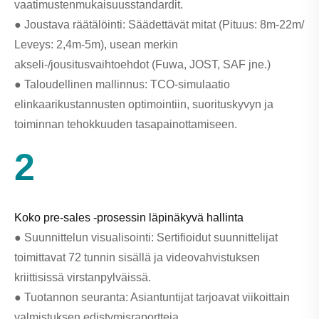
vaatimustenmukaisuusstandardit.
● Joustava räätälöinti: Säädettävät mitat (Pituus: 8m-22m/
Leveys: 2,4m-5m), usean merkin
akseli-/jousitusvaihtoehdot (Fuwa, JOST, SAF jne.)
● Taloudellinen mallinnus: TCO-simulaatio
elinkaarikustannusten optimointiin, suorituskyvyn ja
toiminnan tehokkuuden tasapainottamiseen.
2
Koko pre-sales -prosessin läpinäkyvä hallinta
● Suunnittelun visualisointi: Sertifioidut suunnittelijat
toimittavat 72 tunnin sisällä ja videovahvistuksen
kriittisissä virstanpylväissä.
● Tuotannon seuranta: Asiantuntijat tarjoavat viikoittain
valmistuksen edistymisraportteja