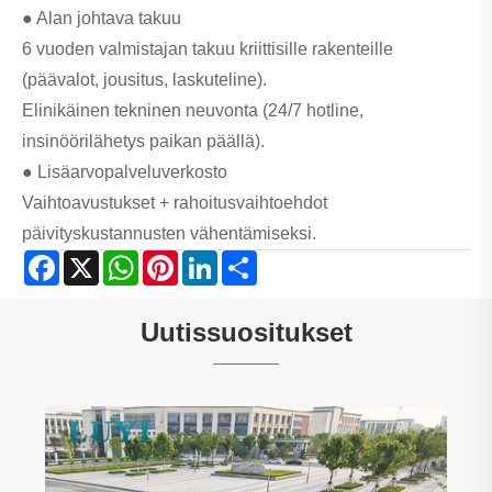
● Alan johtava takuu
6 vuoden valmistajan takuu kriittisille rakenteille
(päävalot, jousitus, laskuteline).
Elinikäinen tekninen neuvonta (24/7 hotline,
insinöörilähetys paikan päällä).
● Lisäarvopalveluverkosto
Vaihtoavustukset + rahoitusvaihtoehdot
päivityskustannusten vähentämiseksi.
Facebook
X
WhatsApp
Pinterest
LinkedIn
Share
Uutissuositukset