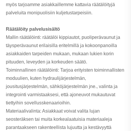
myös tarjoamme asiakkaillemme kattavia räätälöityjä
palveluita monipuolisiin kuljetustarpeisiin.
Räätälöity palvelusisältö
Mallin räätälöinti: räätälöi kippiautot, puoliperävaunut ja
täysperävaunut erilaisilla eritelmillä ja kokoonpanoilla
asiakkaiden tarpeiden mukaan, mukaan lukien korin
pituuden, leveyden ja korkeuden säätö.
Toiminnallinen räätälöinti: Tarjoa erityisten toiminnallisten
moduulien, kuten hydraulijärjestelmän,
jousitusjärjestelmän, sähköjärjestelmän jne., valinta ja
integrointi varmistaaksesi, että ajoneuvot mukautuvat
tiettyihin sovellusskenaarioihin.
Materiaalivalinta: Asiakkaat voivat valita lujan
seosteräksen tai muita korkealaatuisia materiaaleja
parantaakseen rakenteellista lujuutta ja kestävyyttä