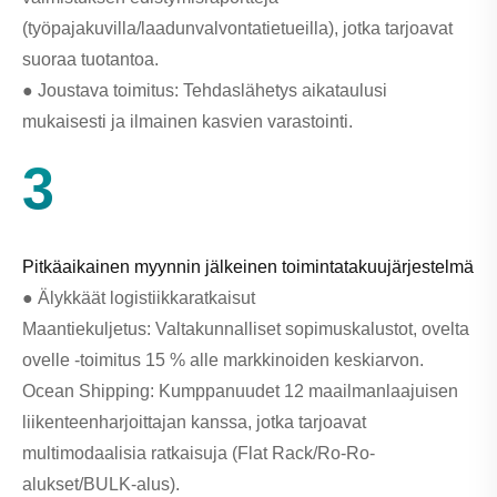
(työpajakuvilla/laadunvalvontatietueilla), jotka tarjoavat
suoraa tuotantoa.
● Joustava toimitus: Tehdaslähetys aikataulusi
mukaisesti ja ilmainen kasvien varastointi.
3
Pitkäaikainen myynnin jälkeinen toimintatakuujärjestelmä
● Älykkäät logistiikkaratkaisut
Maantiekuljetus: Valtakunnalliset sopimuskalustot, ovelta
ovelle -toimitus 15 % alle markkinoiden keskiarvon.
Ocean Shipping: Kumppanuudet 12 maailmanlaajuisen
liikenteenharjoittajan kanssa, jotka tarjoavat
multimodaalisia ratkaisuja (Flat Rack/Ro-Ro-
alukset/BULK-alus).