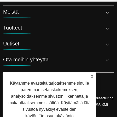
Meistä
Tuotteet
Uutiset
Ota meihin yhteyttä
X
Käytämme evästeitä tarjotaksemme sinulle
paremman selauskokemuksen,
analysoidaksemme sivuston liikennettä ja
Copyright © 2026 Shandong Luyi Dedicated Vehicle Manufacturing
mukauttaaksemme sisältöä. Käyttämällä tätä
Co., Ltd. Kaikki oikeudet pidätetään.
Links
Sitemap
RSS
XML
sivustoa hyväksyt evästeiden
Tietosuojakäytäntö
käytön.
Tietosuojakäytäntö