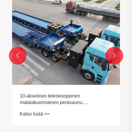


10-akselinen teleskooppinen
matalakuormainen perävaunu:
käyttötarkoitukset, tekniset tiedot ja
Katso lisää >>
ostovinkit