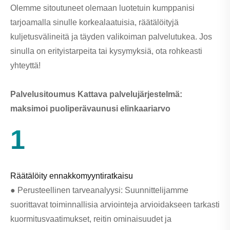
Olemme sitoutuneet olemaan luotetuin kumppanisi
tarjoamalla sinulle korkealaatuisia, räätälöityjä
kuljetusvälineitä ja täyden valikoiman palvelutukea. Jos
sinulla on erityistarpeita tai kysymyksiä, ota rohkeasti
yhteyttä!
Palvelusitoumus Kattava palvelujärjestelmä:
maksimoi puoliperävaunusi elinkaariarvo
1
Räätälöity ennakkomyyntiratkaisu
● Perusteellinen tarveanalyysi: Suunnittelijamme
suorittavat toiminnallisia arviointeja arvioidakseen tarkasti
kuormitusvaatimukset, reitin ominaisuudet ja