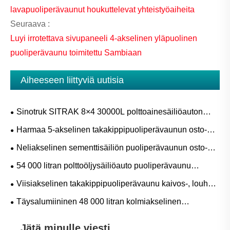
lavapuoliperävaunut houkuttelevat yhteistyöaiheita
Seuraava :
Luyi irrotettava sivupaneeli 4-akselinen yläpuolinen
puoliperävaunu toimitettu Sambiaan
Aiheeseen liittyviä uutisia
Sinotruk SITRAK 8×4 30000L polttoainesäiliöauton
ostoopas diesel-, bensiini- ja mobiilitankkausprojekteihin
Harmaa 5-akselinen takakippipuoliperävaunun osto-
opas kaivos-, louhos- ja raskaaseen
Neliakselinen sementtisäiliön puoliperävaunun osto-
irtotavarakuljetukseen
opas sementin, lentotuhkan ja kuivajauheen kuljetukseen
54 000 litran polttoöljysäiliöauto puoliperävaunu
irtopolttoainekuljetukseen: sovellukset, tekniset tiedot ja
Viisiakselinen takakippipuoliperävaunu kaivos-, louhos-
osto-opas
ja maarakennustavarakuljetuksiin
Täysalumiininen 48 000 litran kolmiakselinen
öljysäiliöperävaunu: sovellukset, tekniset tiedot ja osto-
Jätä minulle viesti
opas