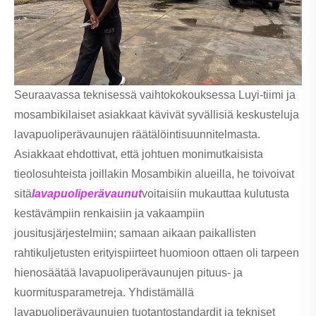
Seuraavassa teknisessä vaihtokokouksessa Luyi-tiimi ja
mosambikilaiset asiakkaat kävivät syvällisiä keskusteluja
lavapuoliperävaunujen räätälöintisuunnitelmasta.
Asiakkaat ehdottivat, että johtuen monimutkaisista
tieolosuhteista joillakin Mosambikin alueilla, he toivoivat
sitä
lavapuoliperävaunut
voitaisiin mukauttaa kulutusta
kestävämpiin renkaisiin ja vakaampiin
jousitusjärjestelmiin; samaan aikaan paikallisten
rahtikuljetusten erityispiirteet huomioon ottaen oli tarpeen
hienosäätää lavapuoliperävaunujen pituus- ja
kuormitusparametreja. Yhdistämällä
lavapuoliperävaunujen tuotantostandardit ja tekniset