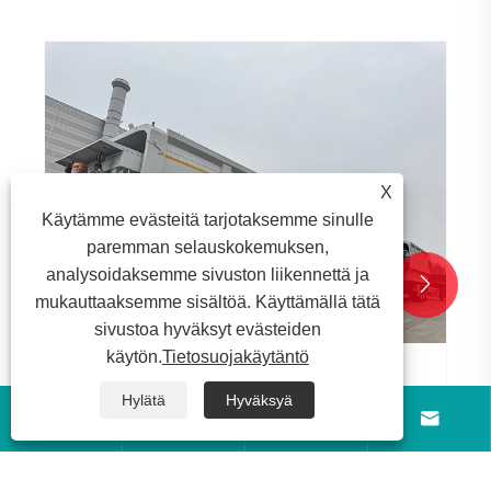
X
Käytämme evästeitä tarjotaksemme sinulle
paremman selauskokemuksen,
analysoidaksemme sivuston liikennettä ja


mukauttaaksemme sisältöä. Käyttämällä tätä
sivustoa hyväksyt evästeiden
käytön.
Tietosuojakäytäntö
10 sarjaa kolmen akselin takaosan
Hylätä
Hyväksyä
kaatopaikasta perävaunuja, jotka Luyi




Factory toimitti onnistuneesti Algerian
Katso lisää >>
asiakkaille