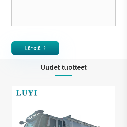
Lähetä

Uudet tuotteet