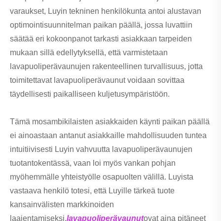
varaukset, Luyin tekninen henkilökunta antoi alustavan
optimointisuunnitelman paikan päällä, jossa luvattiin
säätää eri kokoonpanot tarkasti asiakkaan tarpeiden
mukaan sillä edellytyksellä, että varmistetaan
lavapuoliperävaunujen rakenteellinen turvallisuus, jotta
toimitettavat lavapuoliperävaunut voidaan sovittaa
täydellisesti paikalliseen kuljetusympäristöön.
Tämä mosambikilaisten asiakkaiden käynti paikan päällä
ei ainoastaan ​​antanut asiakkaille mahdollisuuden tuntea
intuitiivisesti Luyin vahvuutta lavapuoliperävaunujen
tuotantokentässä, vaan loi myös vankan pohjan
myöhemmälle yhteistyölle osapuolten välillä. Luyista
vastaava henkilö totesi, että Luyille tärkeä tuote
kansainvälisten markkinoiden
laajentamiseksi,
lavapuoliperävaunut
ovat aina pitäneet