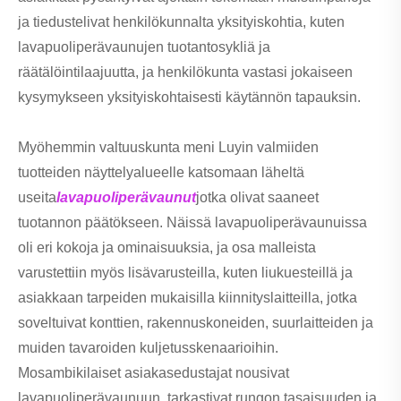
ja tiedustelivat henkilökunnalta yksityiskohtia, kuten
lavapuoliperävaunujen tuotantosykliä ja
räätälöintilaajuutta, ja henkilökunta vastasi jokaiseen
kysymykseen yksityiskohtaisesti käytännön tapauksin.
Myöhemmin valtuuskunta meni Luyin valmiiden
tuotteiden näyttelyalueelle katsomaan läheltä
useita
lavapuoliperävaunut
jotka olivat saaneet
tuotannon päätökseen. Näissä lavapuoliperävaunuissa
oli eri kokoja ja ominaisuuksia, ja osa malleista
varustettiin myös lisävarusteilla, kuten liukuesteillä ja
asiakkaan tarpeiden mukaisilla kiinnityslaitteilla, jotka
soveltuivat konttien, rakennuskoneiden, suurlaitteiden ja
muiden tavaroiden kuljetusskenaarioihin.
Mosambikilaiset asiakasedustajat nousivat
lavapuoliperävaunuun, tarkastivat rungon tasaisuuden ja