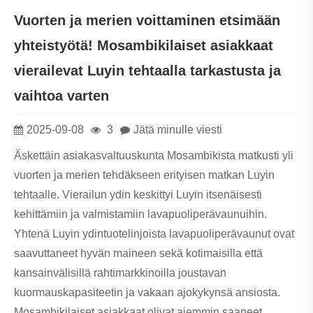
Vuorten ja merien voittaminen etsimään
yhteistyötä! Mosambikilaiset asiakkaat
vierailevat Luyin tehtaalla tarkastusta ja
vaihtoa varten
2025-09-08
3
Jätä minulle viesti
Äskettäin asiakasvaltuuskunta Mosambikista matkusti yli
vuorten ja merien tehdäkseen erityisen matkan Luyin
tehtaalle. Vierailun ydin keskittyi Luyin itsenäisesti
kehittämiin ja valmistamiin lavapuoliperävaunuihin.
Yhtenä Luyin ydintuotelinjoista lavapuoliperävaunut ovat
saavuttaneet hyvän maineen sekä kotimaisilla että
kansainvälisillä rahtimarkkinoilla joustavan
kuormauskapasiteetin ja vakaan ajokykynsä ansiosta.
Mosambikilaiset asiakkaat olivat aiemmin saaneet