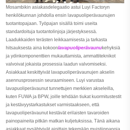
Mosambikin asiakasdelegaatio astui Luyi Factoryn
henkilökunnan johdolla ensin lavapuoliperävaunujen
tuotantopajaan. Työpajan sisällä toimi useita
standardoituja tuotantolinjoja järjestyksessä.
Laadukkaiden terästen leikkaamisesta ja tarkasta
hitsauksesta aina kokoon
lavapuoliperävaunu
kehyksiä
ja ydinkomponenttien mukauttamista, ammattiteknikot
valvoivat jokaista prosessia laadun valvomiseksi.
Asiakkaat keskittyivät lavapuoliperävaunujen akselin
asennusprosessin seuraamiseen. Luyi varustaa
lavapuoliperävaunut tunnettujen merkkien akseleilla,
kuten FUWA ja BPW, joille tehdään tiukat kuormitustestit
ja kestävyystarkastukset varmistaakseen, että
lavapuoliperävaunut kestävät erilaisten tavaroiden
painopaineita pitkän matkan kuljetuksissa. Tänä aikana
asiakkaat pysähtyivät ajoittain tekemään muistiinpanoja