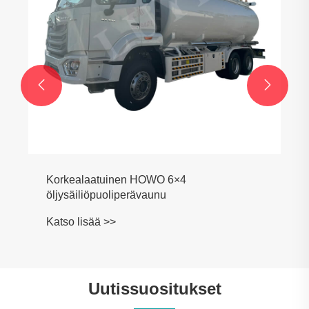


Korkealaatuinen HOWO 6×4
öljysäiliöpuoliperävaunu
Katso lisää >>
Uutissuositukset