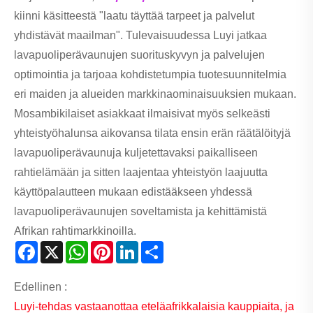
kiinni käsitteestä "laatu täyttää tarpeet ja palvelut
yhdistävät maailman". Tulevaisuudessa Luyi jatkaa
lavapuoliperävaunujen suorituskyvyn ja palvelujen
optimointia ja tarjoaa kohdistetumpia tuotesuunnitelmia
eri maiden ja alueiden markkinaominaisuuksien mukaan.
Mosambikilaiset asiakkaat ilmaisivat myös selkeästi
yhteistyöhalunsa aikovansa tilata ensin erän räätälöityjä
lavapuoliperävaunuja kuljetettavaksi paikalliseen
rahtielämään ja sitten laajentaa yhteistyön laajuutta
käyttöpalautteen mukaan edistääkseen yhdessä
lavapuoliperävaunujen soveltamista ja kehittämistä
Afrikan rahtimarkkinoilla.
Facebook
X
WhatsApp
Pinterest
LinkedIn
Share
Edellinen :
Luyi-tehdas vastaanottaa eteläafrikkalaisia ​​kauppiaita, ja