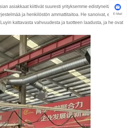
sian asiakkaat kiittivät suuresti yrityksemme edistyneitä
E-Mail
rjestelmää ja henkilöstön ammattitaitoa. He sanoivat, että
 Luyin kattavasta vahvuudesta ja tuotteen laadusta, ja he ovat