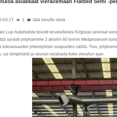
etuloa asiakkaat vierailemaan Flatbed Semi -p
5-03-17
1
Jätä minulle viesti
äin Luyi Automobile toivotti tervetulleeksi Kirgisian arvoisat vi
ää syvästi yrityksemme 3 akselin 60 tonnin litteäprosessin tuot
a tulevaisuuden yhteistyöhön osapuolten välillä. Tina, yrityks
, sai lämpimästi ja seurasi asiakasta koko vierailun ajan.