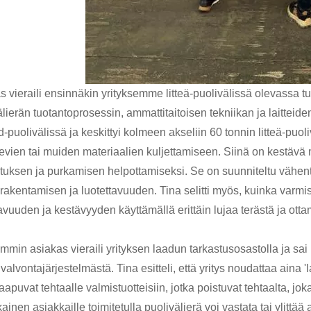
s vieraili ensinnäkin yrityksemme litteä-puolivälissä olevassa t
lierän tuotantoprosessin, ammattitaitoisen tekniikan ja laitteiden
d-puolivälissä ja keskittyi kolmeen akseliin 60 tonnin litteä-puo
vievien tai muiden materiaalien kuljettamiseen. Siinä on kestäv
tuksen ja purkamisen helpottamiseksi. Se on suunniteltu vähentä
 rakentamisen ja luotettavuuden. Tina selitti myös, kuinka varmis
avuuden ja kestävyyden käyttämällä erittäin lujaa terästä ja ottam
min asiakas vieraili yrityksen laadun tarkastusosastolla ja sai 
valvontajärjestelmästä. Tina esitteli, että yritys noudattaa aina 
saapuvat tehtaalle valmistuotteisiin, jotka poistuvat tehtaalta, j
kainen asiakkaille toimitetulla puolivälierä voi vastata tai ylittä