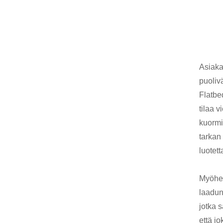
Asiaka
puolivä
Flatbe
tilaa 
kuormi
tarkan
luotett
Myöhem
laadun
jotka 
että jo