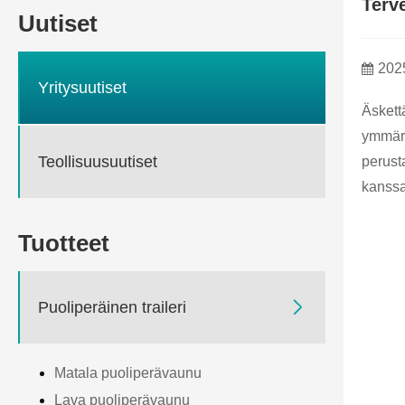
Terv
Uutiset
202
Yritysuutiset
Äskett
ymmärt
Teollisuusuutiset
perust
kanssa
Tuotteet

Puoliperäinen traileri
Matala puoliperävaunu
Lava puoliperävaunu