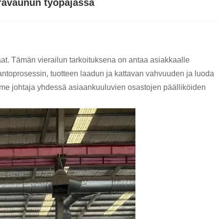
erävaunun työpajassa
eraat. Tämän vierailun tarkoituksena on antaa asiakkaalle
antoprosessin, tuotteen laadun ja kattavan vahvuuden ja luoda
emme johtaja yhdessä asiaankuuluvien osastojen päälliköiden