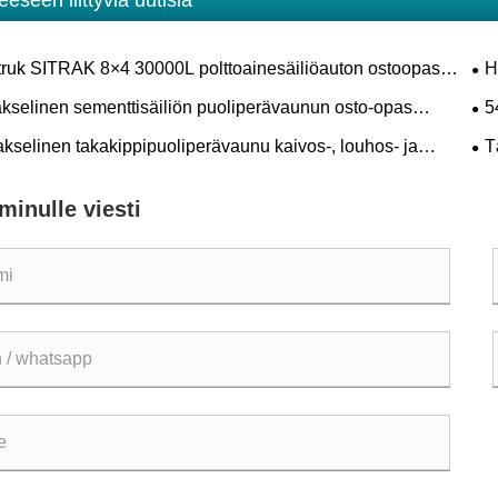
eeseen liittyviä uutisia
truk SITRAK 8×4 30000L polttoainesäiliöauton ostoopas
H
, bensiini- ja mobiilitankkausprojekteihin
kai
akselinen sementtisäiliön puoliperävaunun osto-opas
5
in, lentotuhkan ja kuivajauheen kuljetukseen
irt
akselinen takakippipuoliperävaunu kaivos-, louhos- ja
T
ennustavarakuljetuksiin
ölj
minulle viesti