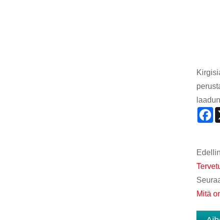
Kirgis
perust
laadun
F
Edelli
Tervetu
Seuraa
Mitä o