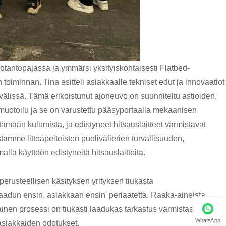
uotantopajassa ja ymmärsi yksityiskohtaisesti Flatbed-
 toiminnan. Tina esitteli asiakkaalle tekniset edut ja innovaatiot
livälissä. Tämä erikoistunut ajoneuvo on suunniteltu astioiden,
ä muotoilu ja se on varustettu pääsyportaalla mekaanisen
mään kulumista, ja edistyneet hitsauslaitteet varmistavat
tamme litteäpeiteisten puolivälierien turvallisuuden,
alla käyttöön edistyneitä hitsauslaitteita.
perusteellisen käsityksen yrityksen tiukasta
'laadun ensin, asiakkaan ensin' periaatetta. Raaka-aineista,
okainen prosessi on tiukasti laadukas tarkastus varmistaakseen,
WhatsApp
ä asiakkaiden odotukset.