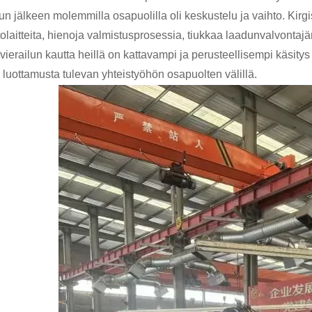
un jälkeen molemmilla osapuolilla oli keskustelu ja vaihto. Kirgi
tolaitteita, hienoja valmistusprosessia, tiukkaa laadunvalvontajä
vierailun kautta heillä on kattavampi ja perusteellisempi käsitys
 luottamusta tulevan yhteistyöhön osapuolten välillä.