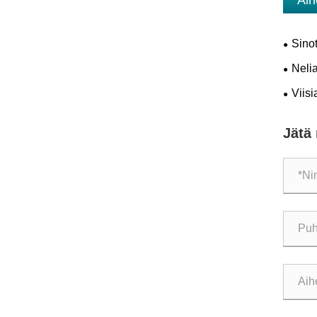
Aih
Sino
diesel-
Neli
sement
Viisi
maarak
Jätä 