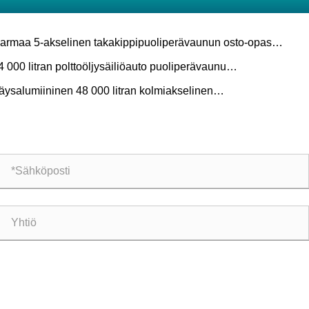
armaa 5-akselinen takakippipuoliperävaunun osto-opas
vos-, louhos- ja raskaaseen irtotavarakuljetukseen
4 000 litran polttoöljysäiliöauto puoliperävaunu
opolttoainekuljetukseen: sovellukset, tekniset tiedot ja osto-opas
äysalumiininen 48 000 litran kolmiakselinen
ysäiliöperävaunu: sovellukset, tekniset tiedot ja osto-opas