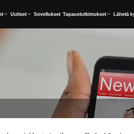
et
Uutiset
Sovellukset
Tapaustutkimukset
Lähetä k