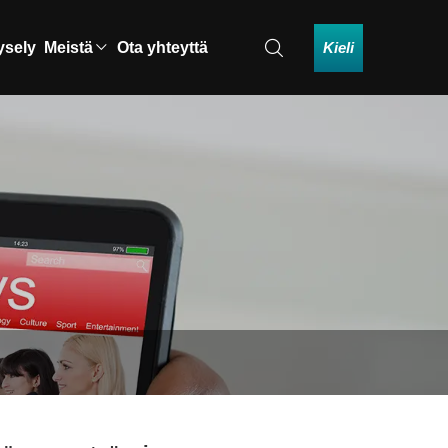
Kieli
ysely
Meistä
Ota yhteyttä