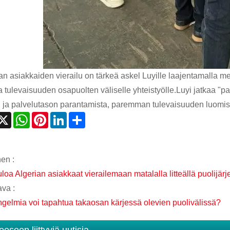
ian asiakkaiden vierailu on tärkeä askel Luyille laajentamalla
a tulevaisuuden osapuolten väliselle yhteistyölle.Luyi jatkaa "pa
 ja palvelutason parantamista, paremman tulevaisuuden luomis
acebook
X
WhatsApp
Pinterest
LinkedIn
Share
nen :
loa Algerian asiakkaat vierailemaan matalalla litteällä puolijärj
va :
ngelmia voi tapahtua takaosan kärjessä olevien puolivälissä?