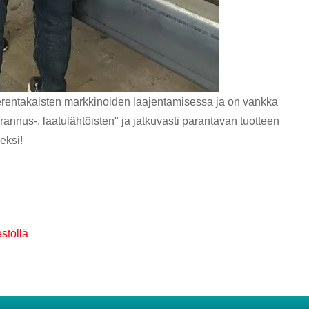
 merentakaisten markkinoiden laajentamisessa ja on vankka
rannus-, laatulähtöisten" ja jatkuvasti parantavan tuotteen
eksi!
estöllä