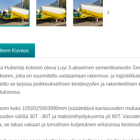
tteen Kuvaus
ta Hubeista kotoisin oleva Luyi 3-akselinen sementtisekoitin Se
ukseen, joka on suunniteltu vastaamaan rakennus- ja logistiikkate
tettu se tarjoaa poikkeuksellisen kestävyyden ja rakenteellise
tuksessa.
von koko 1050025003990mm (säädettävä kantavuuden mukaan) j
uuden välillä 30T - 80T ja maksimihyötykuorma yli 80T. Varustet
, se takaa vakaan ja turvallisen kuljetuksen erilaisissa tieolosu