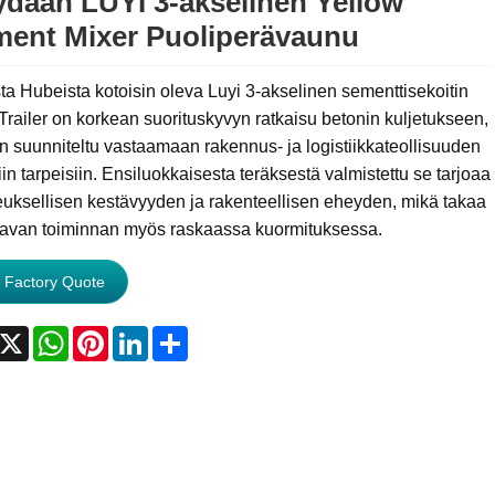
dään LUYI 3-akselinen Yellow
ent Mixer Puoliperävaunu
ta Hubeista kotoisin oleva Luyi 3-akselinen sementtisekoitin
railer on korkean suorituskyvyn ratkaisu betonin kuljetukseen,
n suunniteltu vastaamaan rakennus- ja logistiikkateollisuuden
iin tarpeisiin. Ensiluokkaisesta teräksestä valmistettu se tarjoaa
uksellisen kestävyyden ja rakenteellisen eheyden, mikä takaa
ttavan toiminnan myös raskaassa kuormituksessa.
 Factory Quote
acebook
X
WhatsApp
Pinterest
LinkedIn
Share