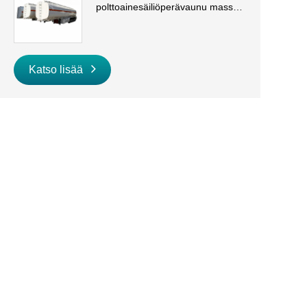
polttoainesäiliöperävaunu massa-
ja dieselkuljetuksiin
Katso lisää