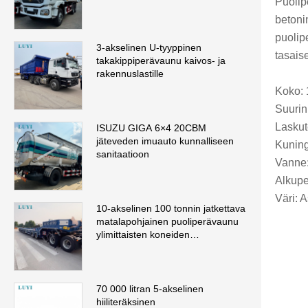
Puolip
betoni
puolip
3-akselinen U-tyyppinen
tasais
takakippiperävaunu kaivos- ja
rakennuslastille
Koko:
Suurin
Laskut
ISUZU GIGA 6×4 20CBM
jäteveden imuauto kunnalliseen
Kuning
sanitaatioon
Vanne:
Alkupe
Väri: 
10-akselinen 100 tonnin jatkettava
matalapohjainen puoliperävaunu
ylimittaisten koneiden
kuljettamiseen
70 000 litran 5-akselinen
hiiliteräksinen