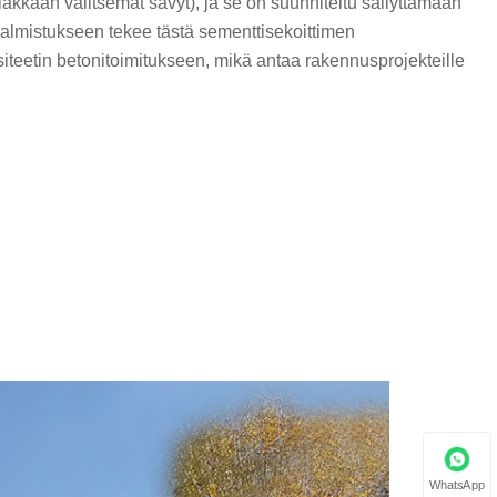
akkaan valitsemat sävyt), ja se on suunniteltu säilyttämään
almistukseen tekee tästä sementtisekoittimen
teetin betonitoimitukseen, mikä antaa rakennusprojekteille
WhatsApp