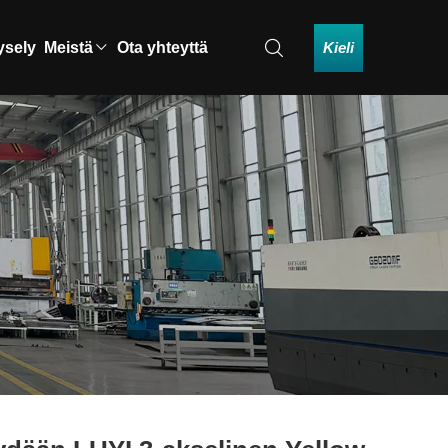
Kieli
ysely
Meistä
Ota yhteyttä