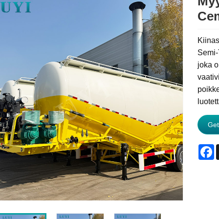
Myy
Cem
Kiinas
Semi-T
joka o
vaativ
poikke
luote
Get
F