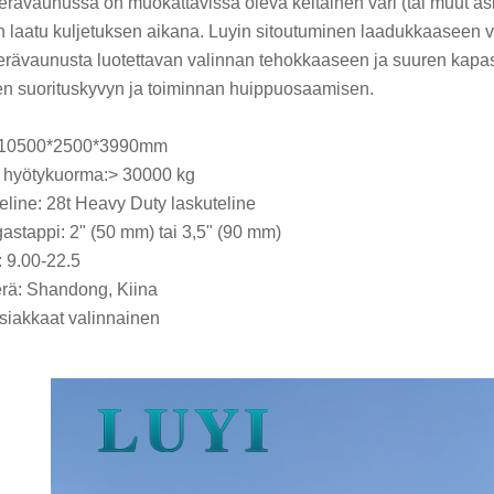
erävaunussa on muokattavissa oleva keltainen väri (tai muut asi
n laatu kuljetuksen aikana. Luyin sitoutuminen laadukkaaseen v
erävaunusta luotettavan valinnan tehokkaaseen ja suuren kapasi
en suorituskyvyn ja toiminnan huippuosaamisen.
 10500*2500*3990mm
 hyötykuorma:> 30000 kg
eline: 28t Heavy Duty laskuteline
astappi: 2" (50 mm) tai 3,5" (90 mm)
 9.00-22.5
rä: Shandong, Kiina
Asiakkaat valinnainen