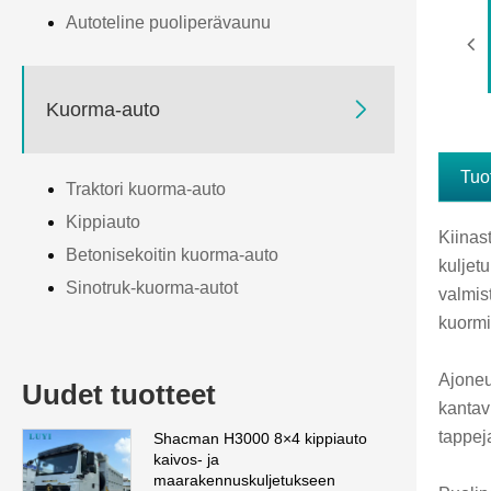
Autoteline puoliperävaunu

Kuorma-auto
Tuo
Traktori kuorma-auto
Kippiauto
Kiinas
Betonisekoitin kuorma-auto
kuljet
Sinotruk-kuorma-autot
valmis
kuormi
Ajoneu
Uudet tuotteet
kantav
tappeja
Shacman H3000 8×4 kippiauto
kaivos- ja
maarakennuskuljetukseen