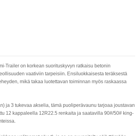
mi-Trailer on korkean suorituskyvyn ratkaisu betonin
ollisuuden vaativiin tarpeisiin. Ensiluokkaisesta teräksestä
n eheyden, mikä takaa luotettavan toiminnan myös raskaassa
a 3 tukevaa akselia, tämä puoliperävaunu tarjoaa joustavan
tu 12 kappaleella 12R22.5 renkaita ja saatavilla 90#/50# king-
hteissa.