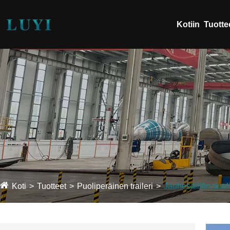
Kotiin
Tuotte
Koti
Tuotteet
Puoliperäinen traileri
Jauhesäiliön puo