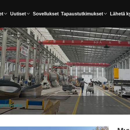
et
Uutiset
Sovellukset
Tapaustutkimukset
Lähetä k
liperävaunu