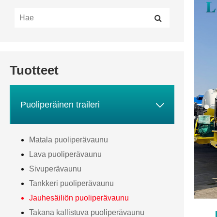
Tuotteet

Puoliperäinen traileri
Matala puoliperävaunu
Lava puoliperävaunu
Sivuperävaunu
Tankkeri puoliperävaunu
Jauhesäiliön puoliperävaunu
Takana kallistuva puoliperävaunu