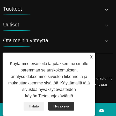
Tuotteet
Uutiset
Ota meihin yhteyttä
X
Käytämme evästeitä tarjotaksemme sinulle
paremman selauskokemuksen,
analysoidaksemme sivuston liikennettä ja
Copyright © 2026 Shandong Luyi Dedicated Vehicle Manufacturing
mukauttaaksemme sisältöä. Käyttämällä tätä
Co., Ltd. Kaikki oikeudet pidätetään.
Links
Sitemap
RSS
XML
sivustoa hyväksyt evästeiden
Tietosuojakäytäntö
käytön.
Tietosuojakäytäntö
Hylätä
Hyväksyä



