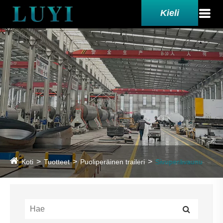
Kieli
Koti
Tuotteet
Puoliperäinen traileri
Sivuperävaunu