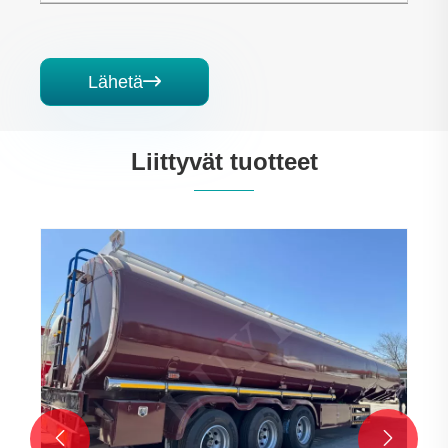
Lähetä

Liittyvät tuotteet

