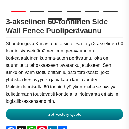
3-akselinen 60-tonninen Side
Wall Fence Puoliperävaunu
Shandongista Kiinasta peräisin oleva Luyi 3-akselinen 60
tonnin sivuseinämäinen puoliperävaunu on
korkealaatuinen kuorma-auton perävaunu, joka on
suunniteltu tehokkaaseen tavarankuljetukseen. Sen
runko on valmistettu erittäin lujasta teräksestä, joka
yhdistää kestävyyden ja vakaan kantavuuden.
Maksimitehoisella 60 tonnin hyötykuormalla se pystyy
kuljettamaan joustavasti kontteja ja irtotavaraa erilaisiin
logistiikkaskenaarioihin.
Get Factory Quote
Facebook
X
WhatsApp
Pinterest
LinkedIn
Share