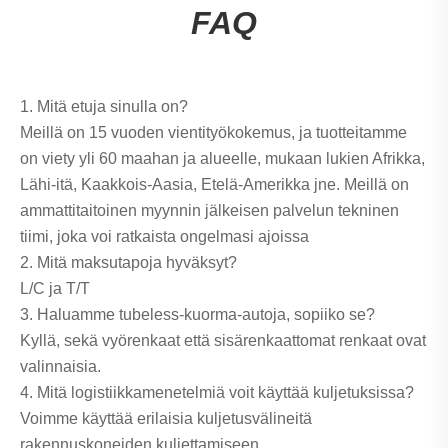
FAQ
1. Mitä etuja sinulla on?
Meillä on 15 vuoden vientityökokemus, ja tuotteitamme
on viety yli 60 maahan ja alueelle, mukaan lukien Afrikka,
Lähi-itä, Kaakkois-Aasia, Etelä-Amerikka jne. Meillä on
ammattitaitoinen myynnin jälkeisen palvelun tekninen
tiimi, joka voi ratkaista ongelmasi ajoissa
2. Mitä maksutapoja hyväksyt?
L/C ja T/T
3. Haluamme tubeless-kuorma-autoja, sopiiko se?
Kyllä, sekä vyörenkaat että sisärenkaattomat renkaat ovat
valinnaisia.
4. Mitä logistiikkamenetelmiä voit käyttää kuljetuksissa?
Voimme käyttää erilaisia ​​kuljetusvälineitä
rakennuskoneiden kuljettamiseen.