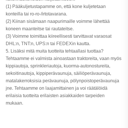
(1) Pääkuljetustapamme on, että kone kuljetetaan
konteilla tai ro-ro-/irtotavarana.
(2) Kiinan sisämaan naapurimaille voimme lähettää
koneen maanteitse tai rautateitse.
(3) Voimme toimittaa kiireellisesti tarvittavat varaosat
DHL:n, TNT:n, UPS:n tai FEDEXin kautta.
5. Lisäksi mitä muita tuotteita tehtaallasi tuottaa?
Tehtaamme ei valmista ainoastaan ​​traktoreita, vaan myös
kippiautoja, sprinkleriautoja, kuorma-autonostureita,
sekoitinautoja, kippiperävaunuja, säiliöperävaunuja,
matalakerroksisia perävaunuja, pölynpoistoperävaunuja
jne. Tehtaamme on laajamittainen ja voi räätälöidä
erilaisia ​​tuotteita erilaisten asiakkaiden tarpeiden
mukaan.