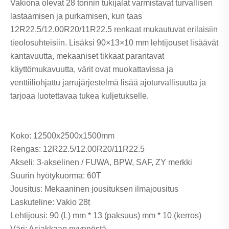
Vakiona olevat 28 tonnin tukijalat varmistavat turvallisen
lastaamisen ja purkamisen, kun taas
12R22.5/12.00R20/11R22.5 renkaat mukautuvat erilaisiin
tieolosuhteisiin. Lisäksi 90×13×10 mm lehtijouset lisäävät
kantavuutta, mekaaniset tikkaat parantavat
käyttömukavuutta, värit ovat muokattavissa ja
venttiiliohjattu jarrujärjestelmä lisää ajoturvallisuutta ja
tarjoaa luotettavaa tukea kuljetukselle.
Koko: 12500x2500x1500mm
Rengas: 12R22.5/12.00R20/11R22.5
Akseli: 3-akselinen / FUWA, BPW, SAF, ZY merkki
Suurin hyötykuorma: 60T
Jousitus: Mekaaninen jousituksen ilmajousitus
Laskuteline: Vakio 28t
Lehtijousi: 90 (L) mm * 13 (paksuus) mm * 10 (kerros)
Väri: Asiakkaan pyynnöstä