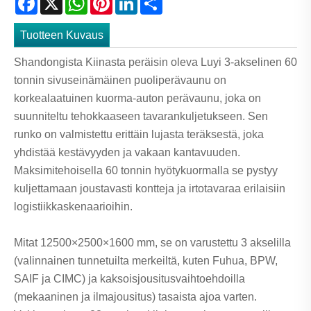
Tuotteen Kuvaus
Shandongista Kiinasta peräisin oleva Luyi 3-akselinen 60
tonnin sivuseinämäinen puoliperävaunu on
korkealaatuinen kuorma-auton perävaunu, joka on
suunniteltu tehokkaaseen tavarankuljetukseen. Sen
runko on valmistettu erittäin lujasta teräksestä, joka
yhdistää kestävyyden ja vakaan kantavuuden.
Maksimitehoisella 60 tonnin hyötykuormalla se pystyy
kuljettamaan joustavasti kontteja ja irtotavaraa erilaisiin
logistiikkaskenaarioihin.
Mitat 12500×2500×1600 mm, se on varustettu 3 akselilla
(valinnainen tunnetuilta merkeiltä, ​​kuten Fuhua, BPW,
SAIF ja CIMC) ja kaksoisjousitusvaihtoehdoilla
(mekaaninen ja ilmajousitus) tasaista ajoa varten.