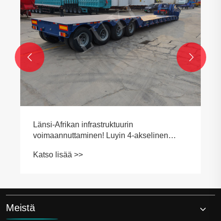


Länsi-Afrikan infrastruktuurin
voimaannuttaminen! Luyin 4-akselinen
matalasänkypuoliperävaunu toimitettiin
Katso lisää >>
onnistuneesti Burkina Fasoon
Meistä