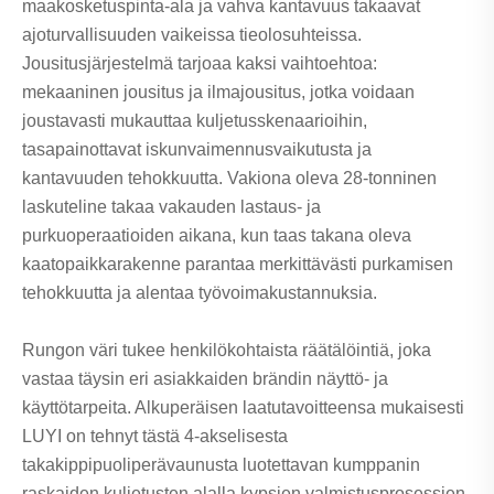
maakosketuspinta-ala ja vahva kantavuus takaavat
ajoturvallisuuden vaikeissa tieolosuhteissa.
Jousitusjärjestelmä tarjoaa kaksi vaihtoehtoa:
mekaaninen jousitus ja ilmajousitus, jotka voidaan
joustavasti mukauttaa kuljetusskenaarioihin,
tasapainottavat iskunvaimennusvaikutusta ja
kantavuuden tehokkuutta. Vakiona oleva 28-tonninen
laskuteline takaa vakauden lastaus- ja
purkuoperaatioiden aikana, kun taas takana oleva
kaatopaikkarakenne parantaa merkittävästi purkamisen
tehokkuutta ja alentaa työvoimakustannuksia.
Rungon väri tukee henkilökohtaista räätälöintiä, joka
vastaa täysin eri asiakkaiden brändin näyttö- ja
käyttötarpeita. Alkuperäisen laatutavoitteensa mukaisesti
LUYI on tehnyt tästä 4-akselisesta
takakippipuoliperävaunusta luotettavan kumppanin
raskaiden kuljetusten alalla kypsien valmistusprosessien