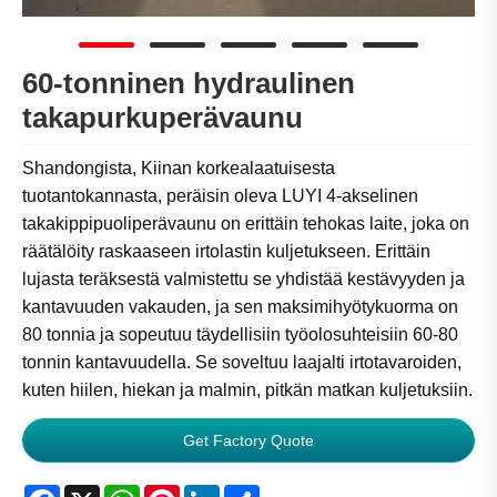
60-tonninen hydraulinen
takapurkuperävaunu
Shandongista, Kiinan korkealaatuisesta
tuotantokannasta, peräisin oleva LUYI 4-akselinen
takakippipuoliperävaunu on erittäin tehokas laite, joka on
räätälöity raskaaseen irtolastin kuljetukseen. Erittäin
lujasta teräksestä valmistettu se yhdistää kestävyyden ja
kantavuuden vakauden, ja sen maksimihyötykuorma on
80 tonnia ja sopeutuu täydellisiin työolosuhteisiin 60-80
tonnin kantavuudella. Se soveltuu laajalti irtotavaroiden,
kuten hiilen, hiekan ja malmin, pitkän matkan kuljetuksiin.
Get Factory Quote
Facebook
X
WhatsApp
Pinterest
LinkedIn
Share