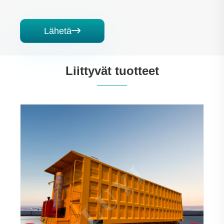
Lähetä

Liittyvät tuotteet