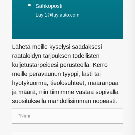
Sähköposti

Luyi1@luyiauto.com
Lähetä meille kyselysi saadaksesi
räätälöidyn tarjouksen todellisten
kuljetustarpeidesi perusteella. Kerro
meille perävaunun tyyppi, lasti tai
hyötykuorma, tieolosuhteet, määränpää
ja määrä, niin tiimimme vastaa sopivalla
suosituksella mahdollisimman nopeasti.