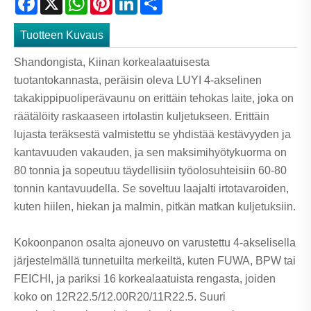
Tuotteen Kuvaus
Shandongista, Kiinan korkealaatuisesta
tuotantokannasta, peräisin oleva LUYI 4-akselinen
takakippipuoliperävaunu on erittäin tehokas laite, joka on
räätälöity raskaaseen irtolastin kuljetukseen. Erittäin
lujasta teräksestä valmistettu se yhdistää kestävyyden ja
kantavuuden vakauden, ja sen maksimihyötykuorma on
80 tonnia ja sopeutuu täydellisiin työolosuhteisiin 60-80
tonnin kantavuudella. Se soveltuu laajalti irtotavaroiden,
kuten hiilen, hiekan ja malmin, pitkän matkan kuljetuksiin.
Kokoonpanon osalta ajoneuvo on varustettu 4-akselisella
järjestelmällä tunnetuilta merkeiltä, ​​kuten FUWA, BPW tai
FEICHI, ja pariksi 16 korkealaatuista rengasta, joiden
koko on 12R22.5/12.00R20/11R22.5. Suuri