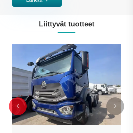
Lähetä
Liittyvät tuotteet

