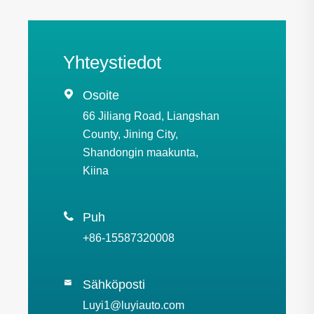
Yhteystiedot

Osoite
66 Jiliang Road, Liangshan
County, Jining City,
Shandongin maakunta,
Kiina

Puh
+86-15587320008
Sähköposti

Luyi1@luyiauto.com