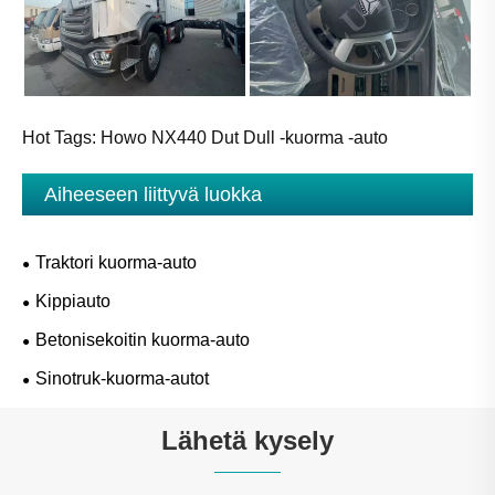
Hot Tags: Howo NX440 Dut Dull -kuorma -auto
Aiheeseen liittyvä luokka
Traktori kuorma-auto
Kippiauto
Betonisekoitin kuorma-auto
Sinotruk-kuorma-autot
Lähetä kysely