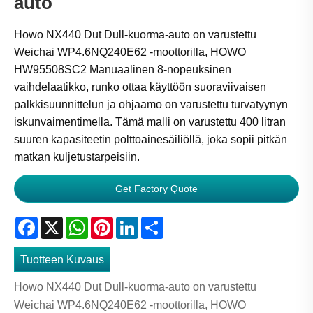
auto
Howo NX440 Dut Dull-kuorma-auto on varustettu
Weichai WP4.6NQ240E62 -moottorilla, HOWO
HW95508SC2 Manuaalinen 8-nopeuksinen
vaihdelaatikko, runko ottaa käyttöön suoraviivaisen
palkkisuunnittelun ja ohjaamo on varustettu turvatyynyn
iskunvaimentimella. Tämä malli on varustettu 400 litran
suuren kapasiteetin polttoainesäiliöllä, joka sopii pitkän
matkan kuljetustarpeisiin.
Get Factory Quote
Facebook
X
WhatsApp
Pinterest
LinkedIn
Share
Tuotteen Kuvaus
Howo NX440 Dut Dull-kuorma-auto on varustettu
Weichai WP4.6NQ240E62 -moottorilla, HOWO