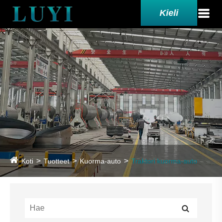
Kieli
Koti
Tuotteet
Kuorma-auto
Traktori kuorma-auto