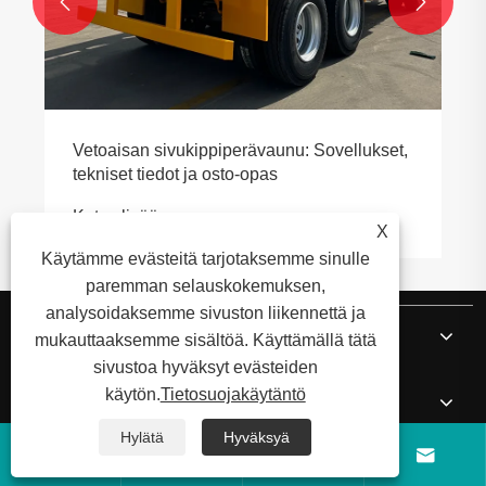


Vetoaisan sivukippiperävaunu: Sovellukset,
tekniset tiedot ja osto-opas
Katso lisää >>
X
Käytämme evästeitä tarjotaksemme sinulle
paremman selauskokemuksen,
analysoidaksemme sivuston liikennettä ja
Meistä
mukauttaaksemme sisältöä. Käyttämällä tätä
sivustoa hyväksyt evästeiden
käytön.
Tietosuojakäytäntö
Tuotteet
Hylätä
Hyväksyä




Uutiset