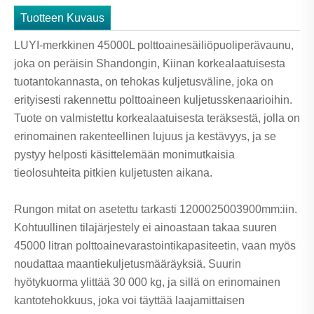
Tuotteen Kuvaus
LUYI-merkkinen 45000L polttoainesäiliöpuoliperävaunu,
joka on peräisin Shandongin, Kiinan korkealaatuisesta
tuotantokannasta, on tehokas kuljetusväline, joka on
erityisesti rakennettu polttoaineen kuljetusskenaarioihin.
Tuote on valmistettu korkealaatuisesta teräksestä, jolla on
erinomainen rakenteellinen lujuus ja kestävyys, ja se
pystyy helposti käsittelemään monimutkaisia ​​
tieolosuhteita pitkien kuljetusten aikana.
Rungon mitat on asetettu tarkasti 1200025003900mm:iin.
Kohtuullinen tilajärjestely ei ainoastaan ​​takaa suuren
45000 litran polttoainevarastointikapasiteetin, vaan myös
noudattaa maantiekuljetusmääräyksiä. Suurin
hyötykuorma ylittää 30 000 kg, ja sillä on erinomainen
kantotehokkuus, joka voi täyttää laajamittaisen