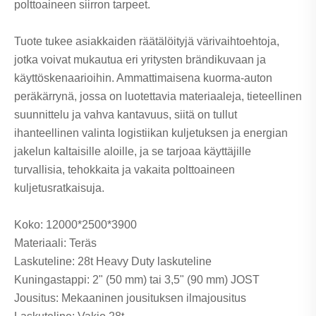
polttoaineen siirron tarpeet.
Tuote tukee asiakkaiden räätälöityjä värivaihtoehtoja,
jotka voivat mukautua eri yritysten brändikuvaan ja
käyttöskenaarioihin. Ammattimaisena kuorma-auton
peräkärrynä, jossa on luotettavia materiaaleja, tieteellinen
suunnittelu ja vahva kantavuus, siitä on tullut
ihanteellinen valinta logistiikan kuljetuksen ja energian
jakelun kaltaisille aloille, ja se tarjoaa käyttäjille
turvallisia, tehokkaita ja vakaita polttoaineen
kuljetusratkaisuja.
Koko: 12000*2500*3900
Materiaali: Teräs
Laskuteline: 28t Heavy Duty laskuteline
Kuningastappi: 2" (50 mm) tai 3,5" (90 mm) JOST
Jousitus: Mekaaninen jousituksen ilmajousitus