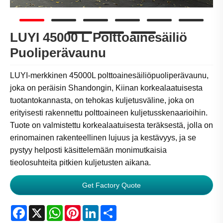
LUYI 45000 L Polttoainesäiliö
Puoliperävaunu
LUYI-merkkinen 45000L polttoainesäiliöpuoliperävaunu,
joka on peräisin Shandongin, Kiinan korkealaatuisesta
tuotantokannasta, on tehokas kuljetusväline, joka on
erityisesti rakennettu polttoaineen kuljetusskenaarioihin.
Tuote on valmistettu korkealaatuisesta teräksestä, jolla on
erinomainen rakenteellinen lujuus ja kestävyys, ja se
pystyy helposti käsittelemään monimutkaisia ​​
tieolosuhteita pitkien kuljetusten aikana.
Get Factory Quote
Facebook
X
WhatsApp
Pinterest
LinkedIn
Share