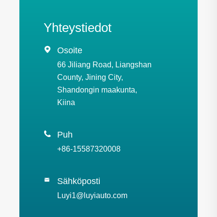
Yhteystiedot

Osoite
66 Jiliang Road, Liangshan
County, Jining City,
Shandongin maakunta,
Kiina

Puh
+86-15587320008
Sähköposti

Luyi1@luyiauto.com