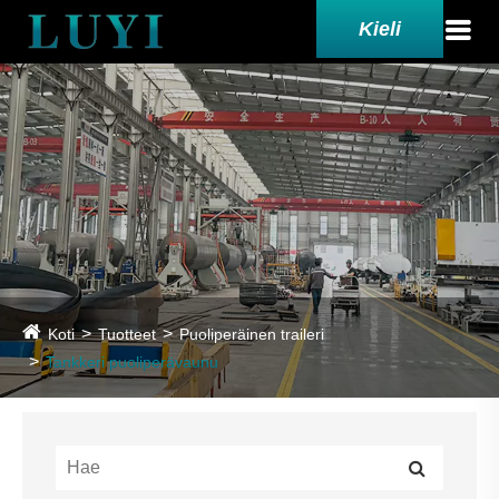
Kieli
Koti
Tuotteet
Puoliperäinen traileri
Tankkeri puoliperävaunu