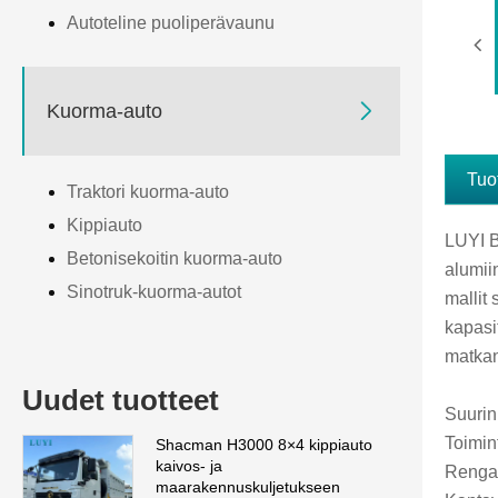
Autoteline puoliperävaunu

Kuorma-auto
Tuo
Traktori kuorma-auto
Kippiauto
LUYI B
Betonisekoitin kuorma-auto
alumii
Sinotruk-kuorma-autot
mallit
kapasi
matkan
Uudet tuotteet
Suurin
Toimint
Shacman H3000 8×4 kippiauto
kaivos- ja
Renga
maarakennuskuljetukseen