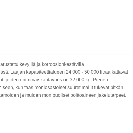
rustettu kevyillä ja korroosionkestävillä
essä. Laajan kapasiteettialueen 24 000 - 50 000 litraa kattavat
rsiot, joiden enimmäiskantavuus on 32 000 kg. Pienen
iseen, kun taas moniosastoiset suuret mallit tukevat pitkän
stamoiden ja muiden monipuoliset polttoaineen jakelutarpeet.