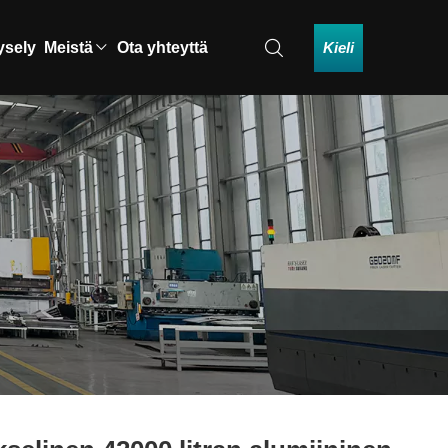
Kieli
ysely
Meistä
Ota yhteyttä