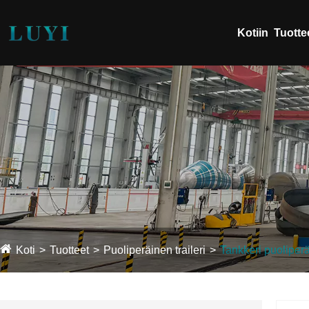
Kotiin
Tuotte
Koti
Tuotteet
Puoliperäinen traileri
Tankkeri puolipe