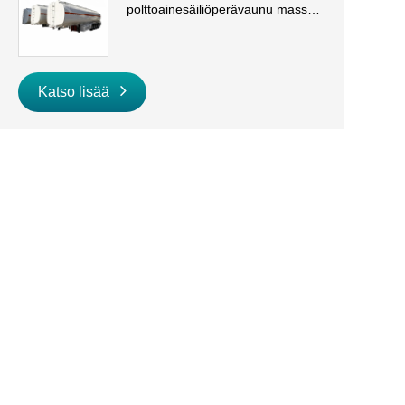
polttoainesäiliöperävaunu massa-
ja dieselkuljetuksiin
Katso lisää