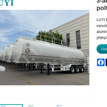
3-a
pol
LUYI B
varust
alumii
yhteyd
Get
F