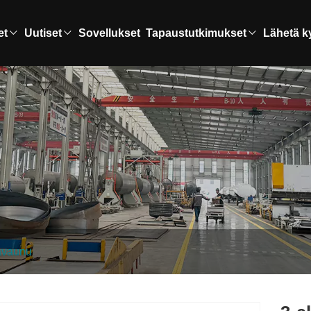
et
Uutiset
Sovellukset
Tapaustutkimukset
Lähetä k
rävaunu