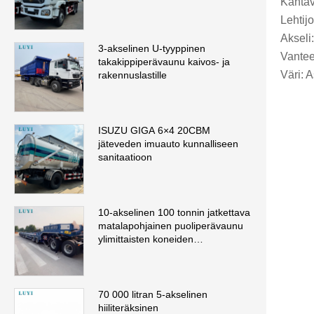
Kantav
Lehtij
Akseli
3-akselinen U-tyyppinen
Vanteet
takakippiperävaunu kaivos- ja
Väri: 
rakennuslastille
ISUZU GIGA 6×4 20CBM
jäteveden imuauto kunnalliseen
sanitaatioon
10-akselinen 100 tonnin jatkettava
matalapohjainen puoliperävaunu
ylimittaisten koneiden
kuljettamiseen
70 000 litran 5-akselinen
hiiliteräksinen