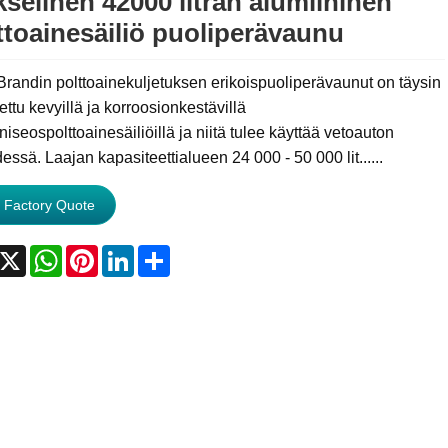
kselinen 42000 litran alumiininen
ttoainesäiliö puoliperävaunu
randin polttoainekuljetuksen erikoispuoliperävaunut on täysin
ettu kevyillä ja korroosionkestävillä
niseospolttoainesäiliöillä ja niitä tulee käyttää vetoauton
essä. Laajan kapasiteettialueen 24 000 - 50 000 lit......
 Factory Quote
acebook
X
WhatsApp
Pinterest
LinkedIn
Share