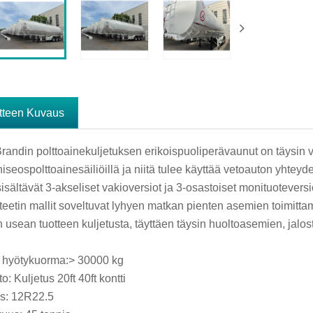
tteen Kuvaus
randin polttoainekuljetuksen erikoispuoliperävaunut on täysin va
niseospolttoainesäiliöillä ja niitä tulee käyttää vetoauton yhteyd
 sisältävät 3-akseliset vakioversiot ja 3-osastoiset monituoteve
teetin mallit soveltuvat lyhyen matkan pienten asemien toimittam
 usean tuotteen kuljetusta, täyttäen täysin huoltoasemien, jalo
 hyötykuorma:> 30000 kg
o: Kuljetus 20ft 40ft kontti
s: 12R22.5