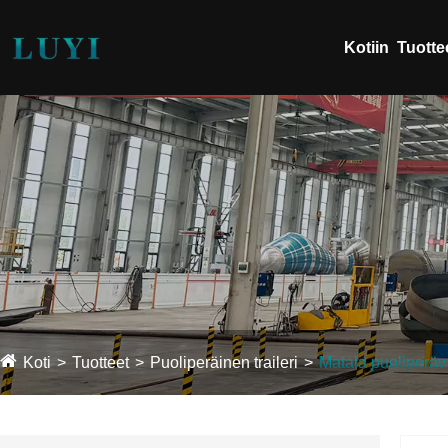
Kotiin
Tuotte
Koti
Tuotteet
Puoliperäinen traileri
Matala puoliperä