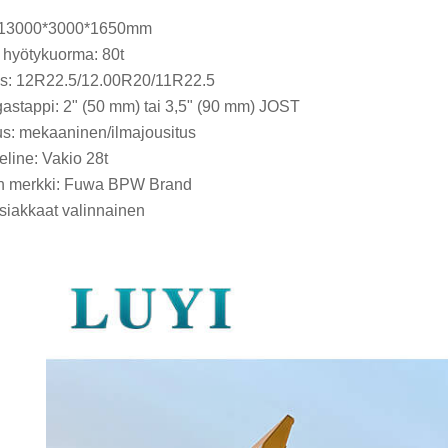
 13000*3000*1650mm
 hyötykuorma: 80t
s: 12R22.5/12.00R20/11R22.5
astappi: 2" (50 mm) tai 3,5" (90 mm) JOST
us: mekaaninen/ilmajousitus
eline: Vakio 28t
n merkki: Fuwa BPW Brand
Asiakkaat valinnainen