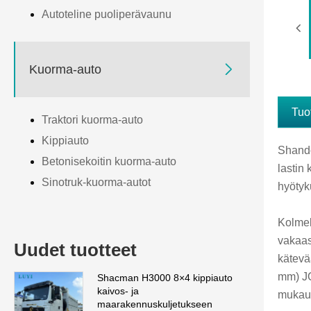
Autoteline puoliperävaunu

Kuorma-auto
Tuo
Traktori kuorma-auto
Kippiauto
Shando
Betonisekoitin kuorma-auto
lastin
Sinotruk-kuorma-autot
hyötyk
Kolmel
vakaas
Uudet tuotteet
kätevä
mm) JO
Shacman H3000 8×4 kippiauto
kaivos- ja
mukaut
maarakennuskuljetukseen