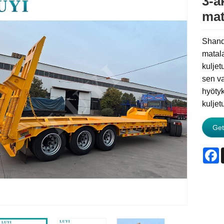
3-a
mat
Shando
matala
kuljet
sen v
hyötyk
kuljet
Get
F