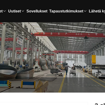
et
Uutiset
Sovellukset
Tapaustutkimukset
Lähetä k
vaunu