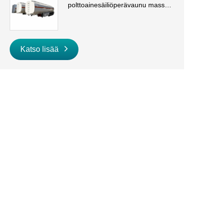
polttoainesäiliöperävaunu massa-
ja dieselkuljetuksiin
Katso lisää