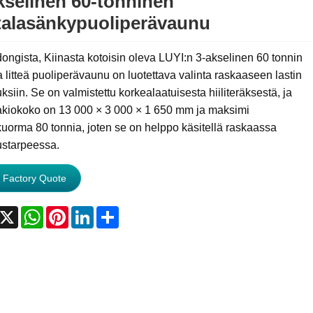
kselinen 60-tonninen
alasänkypuoliperävaunu
ngista, Kiinasta kotoisin oleva LUYI:n 3-akselinen 60 tonnin
 litteä puoliperävaunu on luotettava valinta raskaaseen lastin
uksiin. Se on valmistettu korkealaatuisesta hiiliteräksestä, ja
akiokoko on 13 000 × 3 000 × 1 650 mm ja maksimi
uorma 80 tonnia, joten se on helppo käsitellä raskaassa
ustarpeessa.
 Factory Quote
acebook
X
WhatsApp
Pinterest
LinkedIn
Share