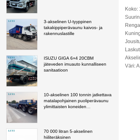
Koko:
Suurin
3-akselinen U-tyyppinen
Renga
takakippiperävaunu kaivos- ja
Kuning
rakennuslastille
Jousit
Laskut
Akseli
ISUZU GIGA 6×4 20CBM
jäteveden imuauto kunnalliseen
Väri: 
sanitaatioon
10-akselinen 100 tonnin jatkettava
matalapohjainen puoliperävaunu
ylimittaisten koneiden
kuljettamiseen
70 000 litran 5-akselinen
hiiliteräksinen