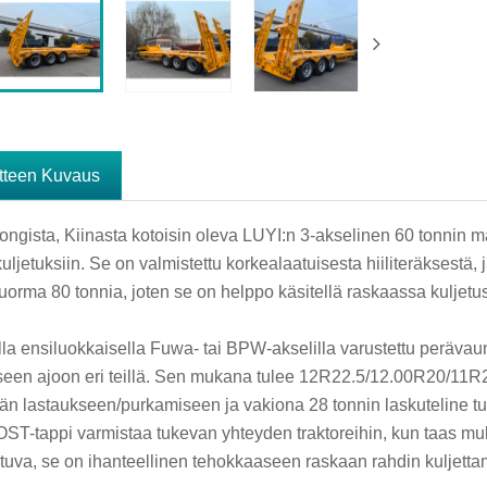
tteen Kuvaus
ngista, Kiinasta kotoisin oleva LUYI:n 3-akselinen 60 tonnin ma
 kuljetuksiin. Se on valmistettu korkealaatuisesta hiiliteräkses
uorma 80 tonnia, joten se on helppo käsitellä raskaassa kuljetu
la ensiluokkaisella Fuwa- tai BPW-akselilla varustettu perävaun
een ajoon eri teillä. Sen mukana tulee 12R22.5/12.00R20/11R22
än lastaukseen/purkamiseen ja vakiona 28 tonnin laskuteline tu
ST-tappi varmistaa tukevan yhteyden traktoreihin, kun taas muk
uva, se on ihanteellinen tehokkaaseen raskaan rahdin kuljetta