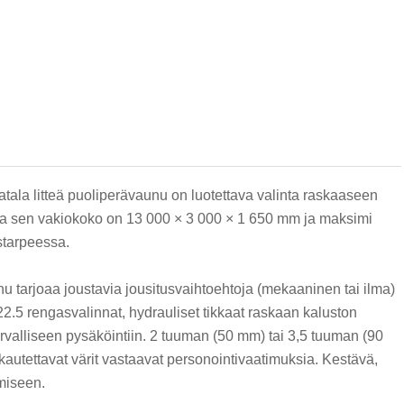
tala litteä puoliperävaunu on luotettava valinta raskaaseen
tä, ja sen vakiokoko on 13 000 × 3 000 × 1 650 mm ja maksimi
starpeessa.
u tarjoaa joustavia jousitusvaihtoehtoja (mekaaninen tai ilma)
.5 rengasvalinnat, hydrauliset tikkaat raskaan kaluston
rvalliseen pysäköintiin. 2 tuuman (50 mm) tai 3,5 tuuman (90
autettavat värit vastaavat personointivaatimuksia. Kestävä,
miseen.