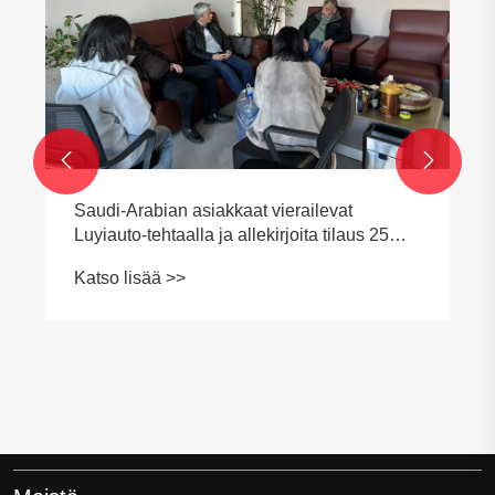
Katso lisää >>
asiakkaalle

