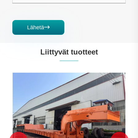
Lähetä

Liittyvät tuotteet
All-alumiini-seos 3-akseli nesteytetty
säiliöalus
Katso lisää >>