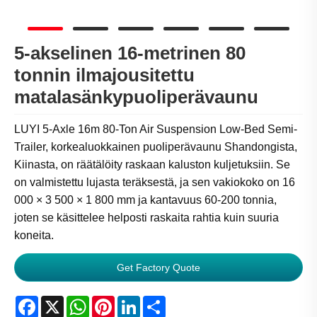
5-akselinen 16-metrinen 80
tonnin ilmajousitettu
matalasänkypuoliperävaunu
LUYI 5-Axle 16m 80-Ton Air Suspension Low-Bed Semi-
Trailer, korkealuokkainen puoliperävaunu Shandongista,
Kiinasta, on räätälöity raskaan kaluston kuljetuksiin. Se
on valmistettu lujasta teräksestä, ja sen vakiokoko on 16
000 × 3 500 × 1 800 mm ja kantavuus 60-200 tonnia,
joten se käsittelee helposti raskaita rahtia kuin suuria
koneita.
Get Factory Quote
Facebook
X
WhatsApp
Pinterest
LinkedIn
Share