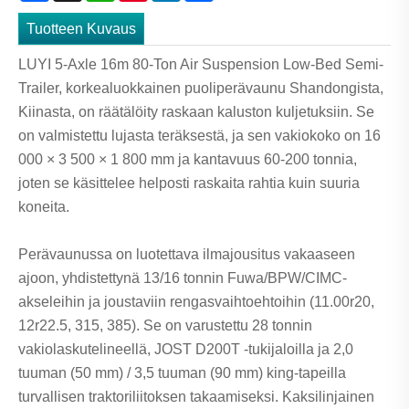
Tuotteen Kuvaus
LUYI 5-Axle 16m 80-Ton Air Suspension Low-Bed Semi-
Trailer, korkealuokkainen puoliperävaunu Shandongista,
Kiinasta, on räätälöity raskaan kaluston kuljetuksiin. Se
on valmistettu lujasta teräksestä, ja sen vakiokoko on 16
000 × 3 500 × 1 800 mm ja kantavuus 60-200 tonnia,
joten se käsittelee helposti raskaita rahtia kuin suuria
koneita.
Perävaunussa on luotettava ilmajousitus vakaaseen
ajoon, yhdistettynä 13/16 tonnin Fuwa/BPW/CIMC-
akseleihin ja joustaviin rengasvaihtoehtoihin (11.00r20,
12r22.5, 315, 385). Se on varustettu 28 tonnin
vakiolaskutelineellä, JOST D200T -tukijaloilla ja 2,0
tuuman (50 mm) / 3,5 tuuman (90 mm) king-tapeilla
turvallisen traktoriliitoksen takaamiseksi. Kaksilinjainen