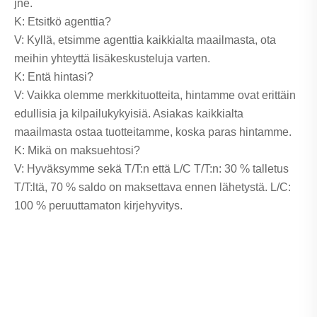
jne.
K: Etsitkö agenttia?
V: Kyllä, etsimme agenttia kaikkialta maailmasta, ota
meihin yhteyttä lisäkeskusteluja varten.
K: Entä hintasi?
V: Vaikka olemme merkkituotteita, hintamme ovat erittäin
edullisia ja kilpailukykyisiä. Asiakas kaikkialta
maailmasta ostaa tuotteitamme, koska paras hintamme.
K: Mikä on maksuehtosi?
V: Hyväksymme sekä T/T:n että L/C T/T:n: 30 % talletus
T/T:ltä, 70 % saldo on maksettava ennen lähetystä. L/C:
100 % peruuttamaton kirjehyvitys.