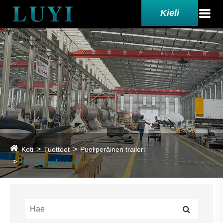
Kieli
Koti
Tuotteet
Puoliperäinen traileri
Matala puoliperävaunu