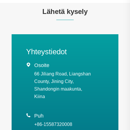
Lähetä kysely
Yhteystiedot

Osoite
66 Jiliang Road, Liangshan
County, Jining City,
Shandongin maakunta,
Kiina

Puh
+86-15587320008