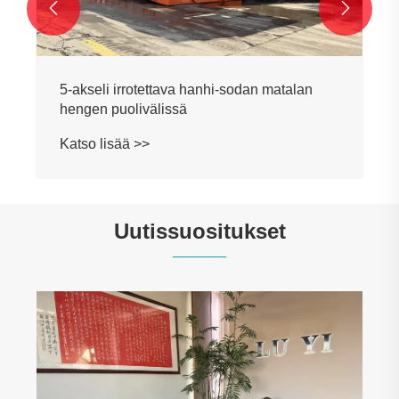


Uutissuositukset
Täsmälleen paikallisiin tarpeisiin
mukautettu 4-akselinen kippipuoliperävaunu
toimitettiin onnistuneesti sambialaiselle