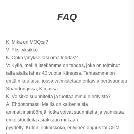
FAQ
K: Mikä on MOQ:si?
V: Yksi yksikkö
K: Onko yritykselläsi oma tehdas?
V: Kyllä, meillä itsellämme on tehdas, joka on toiminut
tällä alalla lähes 40 vuotta Kiinassa. Tehtaamme on
erittäin kuuluisa, jossa valmistetaan erilaisia ​​perävaunuja
Shandongissa, Kiinassa.
K: Voisitko suunnitella ja tuottaa minulle erityistä?
A: Ehdottomasti! Meillä on kaikenlaisia ​​
ammattiinsinöörejä, jotka voivat suunnitella ja valmistaa
erikoistuotteita asiakkaan mukaan
pyydetty. Kuten: erikoiskoko, erityinen ohjaus tai OEM