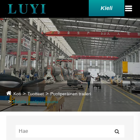
Kieli
Koti
Tuotteet
Puoliperäinen traileri
Matala puoliperävaunu