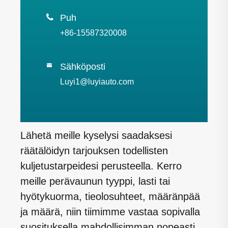

Puh
+86-15587320008
Sähköposti

Luyi1@luyiauto.com
Lähetä meille kyselysi saadaksesi
räätälöidyn tarjouksen todellisten
kuljetustarpeidesi perusteella. Kerro
meille perävaunun tyyppi, lasti tai
hyötykuorma, tieolosuhteet, määränpää
ja määrä, niin tiimimme vastaa sopivalla
suosituksella mahdollisimman nopeasti.