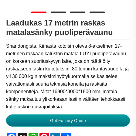
Laadukas 17 metrin raskas
matalasänky puoliperävaunu
Shandongista, Kiinasta kotoisin oleva 8-akselinen 17-
metrinen raskaan kaluston matala LUYI-puoliperävaunu
on korkean suorituskyvyn laite, joka on räätälöity
raskaaseen lastin kuljetuksiin. 80 tonnin kantavuudella ja
yli 30 000 kg:n maksimihyötykuormalla se käsittelee
vaivattomasti suuria teknisiä koneita ja raskaita
komponentteja. Mitat 16900*3000*1800 mm, matala
sänky mukautuu ylikorkeaan lastiin välttäen tehokkaasti
kuljetuskorkeusrajoituksia.
Get Factory Quote
Facebook
X
WhatsApp
Pinterest
LinkedIn
Share