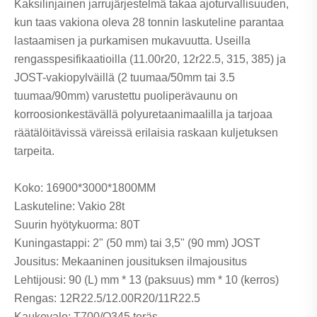
Kaksilinjainen jarrujärjestelmä takaa ajoturvallisuuden,
kun taas vakiona oleva 28 tonnin laskuteline parantaa
lastaamisen ja purkamisen mukavuutta. Useilla
rengasspesifikaatioilla (11.00r20, 12r22.5, 315, 385) ja
JOST-vakiopylväillä (2 tuumaa/50mm tai 3.5
tuumaa/90mm) varustettu puoliperävaunu on
korroosionkestävällä polyuretaanimaalilla ja tarjoaa
räätälöitävissä väreissä erilaisia ​​raskaan kuljetuksen
tarpeita.
Koko: 16900*3000*1800MM
Laskuteline: Vakio 28t
Suurin hyötykuorma: 80T
Kuningastappi: 2" (50 mm) tai 3,5" (90 mm) JOST
Jousitus: Mekaaninen jousituksen ilmajousitus
Lehtijousi: 90 (L) mm * 13 (paksuus) mm * 10 (kerros)
Rengas: 12R22.5/12.00R20/11R22.5
Kaukovalo: T700/Q345 teräs