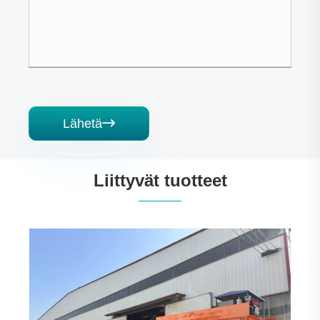
Lähetä

Liittyvät tuotteet