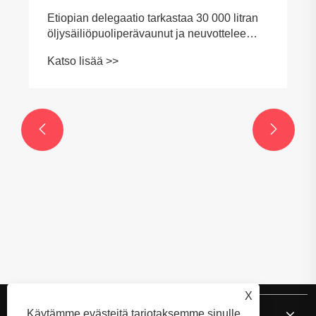


Etiopian delegaatio tarkastaa 30 000 litran
öljysäiliöpuoliperävaunut ja neuvottelee
yhteistyön yksityiskohdista
Katso lisää >>
X
Meistä
Käytämme evästeitä tarjotaksemme sinulle