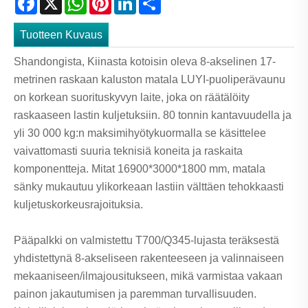
Tuotteen Kuvaus
Shandongista, Kiinasta kotoisin oleva 8-akselinen 17-
metrinen raskaan kaluston matala LUYI-puoliperävaunu
on korkean suorituskyvyn laite, joka on räätälöity
raskaaseen lastin kuljetuksiin. 80 tonnin kantavuudella ja
yli 30 000 kg:n maksimihyötykuormalla se käsittelee
vaivattomasti suuria teknisiä koneita ja raskaita
komponentteja. Mitat 16900*3000*1800 mm, matala
sänky mukautuu ylikorkeaan lastiin välttäen tehokkaasti
kuljetuskorkeusrajoituksia.
Pääpalkki on valmistettu T700/Q345-lujasta teräksestä
yhdistettynä 8-akseliseen rakenteeseen ja valinnaiseen
mekaaniseen/ilmajousitukseen, mikä varmistaa vakaan
painon jakautumisen ja paremman turvallisuuden.