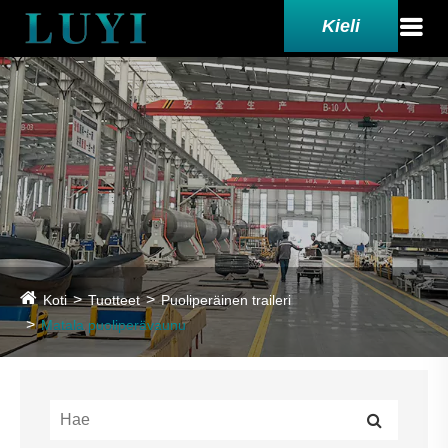
Kieli
Koti
Tuotteet
Puoliperäinen traileri
Matala puoliperävaunu