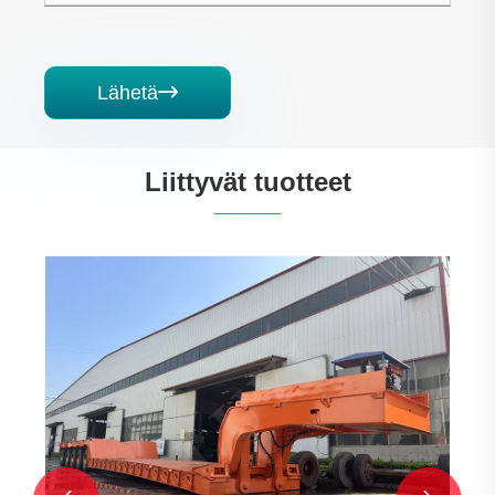
Lähetä

Liittyvät tuotteet