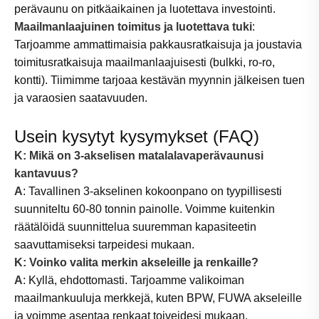
perävaunu on pitkäaikainen ja luotettava investointi.
Maailmanlaajuinen toimitus ja luotettava tuki
:
Tarjoamme ammattimaisia ​​pakkausratkaisuja ja joustavia
toimitusratkaisuja maailmanlaajuisesti (bulkki, ro-ro,
kontti). Tiimimme tarjoaa kestävän myynnin jälkeisen tuen
ja varaosien saatavuuden.
Usein kysytyt kysymykset (FAQ)
K: Mikä on 3-akselisen matalalavaperävaunusi
kantavuus?
A
: Tavallinen 3-akselinen kokoonpano on tyypillisesti
suunniteltu 60-80 tonnin painolle. Voimme kuitenkin
räätälöidä suunnittelua suuremman kapasiteetin
saavuttamiseksi tarpeidesi mukaan.
K: Voinko valita merkin akseleille ja renkaille?
A
: Kyllä, ehdottomasti. Tarjoamme valikoiman
maailmankuuluja merkkejä, kuten BPW, FUWA akseleille
ja voimme asentaa renkaat toiveidesi mukaan.