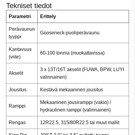
Tekniset tiedot
Parametri
Erittely
Perävaunun
Gooseneck-puoliperävaunu
tyyppi
Kantavuus
60-100 tonnia (muokattavissa)
(viite)
3 x 13T/16T akselit (FUWA, BPW, LUYI
Akselit
valinnainen)
Jousitus
Kestävä mekaaninen jousitus
Mekaaninen jousiramppi (vakio) /
Ramppi
hydraulinen ramppi (valinnainen)
Rengas
12R22.5, 315/80R22.5 tai muut mallit