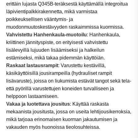
erittäin lujasta Q345B-teräksestä käyttämällä integroitua
läpivientipalkkirakennetta, mikä varmistaa
poikkeuksellisen vääntymis- ja
muodonmuutoskestävyyden raskaimmissa kuormissa.
Vahvistettu Hanhenkaula-muotoilu
: Hanhenkaula,
kriittinen jännityspiste, on erityisesti vahvistettu
lisälevyillä lujuuden lisäämiseksi ja halkeilun
estämiseksi, mikä takaa pidemmän käyttöiän.
Raskaat lastausrampit
: Varustettu kestävillä,
käsikäyttöisillä jousirampeilla (hydrauliset rampit
lisävaruste), joissa on liukumista estävät tangot sekä tela-
että pyörillä varustettujen koneiden turvalliseen ja
helppoon lastaamiseen.
Vakaa ja luotettava jousitus
: Käyttää raskasta
mekaanista jousitusta, jossa on useita lehtijousikerroksia,
mikä tarjoaa erinomaisen kuorman jakautumisen ja
vakauden myös huonoissa tieolosuhteissa.