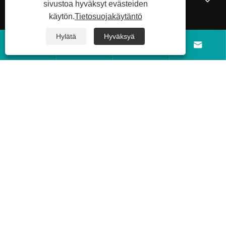
sivustoa hyväksyt evästeiden
käytön.
Tietosuojakäytäntö
Tuotteet
Hylätä
Hyväksyä




Uutiset
Ota meihin yhteyttä
Copyright © 2026 Shandong Luyi Dedicated Vehicle Manufacturing
Co., Ltd. Kaikki oikeudet pidätetään.
Links
Sitemap
RSS
XML
Tietosuojakäytäntö