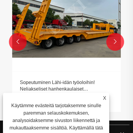


Sopeutuminen Lähi-idän työoloihin!
Neliakseliset hanhenkaulaiset
matalasänkypuoliperävaunut kuljetettiin
X
Katso lisää >>
Kiinasta Yhdistyneisiin arabiemiirikuntiin
Käytämme evästeitä tarjotaksemme sinulle
paremman selauskokemuksen,
analysoidaksemme sivuston liikennettä ja
mukauttaaksemme sisältöä. Käyttämällä tätä
Meistä