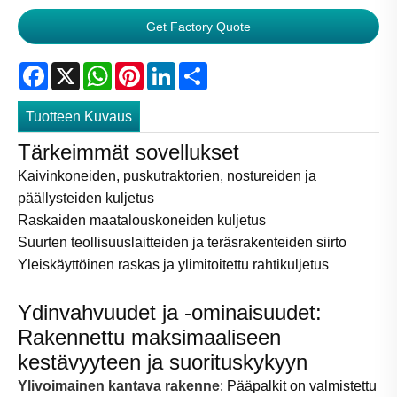
Get Factory Quote
Facebook
X
WhatsApp
Pinterest
LinkedIn
Share
Tuotteen Kuvaus
Tärkeimmät sovellukset
Kaivinkoneiden, puskutraktorien, nostureiden ja
päällysteiden kuljetus
Raskaiden maatalouskoneiden kuljetus
Suurten teollisuuslaitteiden ja teräsrakenteiden siirto
Yleiskäyttöinen raskas ja ylimitoitettu rahtikuljetus
Ydinvahvuudet ja -ominaisuudet:
Rakennettu maksimaaliseen
kestävyyteen ja suorituskykyyn
Ylivoimainen kantava rakenne
: Pääpalkit on valmistettu