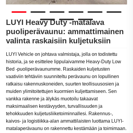
LUYI Heavy Duty -matalava
puoliperävaunu: ammattimainen
valinta raskaisiin kuljetuksiin
LUYI Vehicle on johtava valmistaja, jolla on todistettu
historia, ja se esittelee lippulaivamme Heavy-Duty Low
Bed -puoliperävaunumme. Raskaiden kuljetusten
vaativiin tehtäviin suunniteltu perävaunu on lopullinen
ratkaisu rakennuskoneiden, suurten teollisuusosien ja
muiden ylimitoitettujen kuormien kuljettamiseen. Sen
vankka rakenne ja älykäs muotoilu takaavat
maksimaalisen kestävyyden, turvallisuuden ja
tehokkuuden kuljetusliiketoiminnallesi. Rakennus-,
kaivos- ja logistiikka-alan ammattilaisten luottama LUYI-
matalaperävaunu on rakennettu kestämään ja toimimaan.