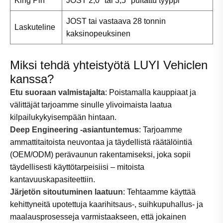
King Pin
JOST 2,0" tai 3,5" pultattu tyyppi
JOST tai vastaava 28 tonnin
Laskuteline
kaksinopeuksinen
Miksi tehdä yhteistyötä LUYI Vehiclen
kanssa?
Etu suoraan valmistajalta
: Poistamalla kauppiaat ja
välittäjät tarjoamme sinulle ylivoimaista laatua
kilpailukykyisempään hintaan.
Deep Engineering -asiantuntemus
: Tarjoamme
ammattitaitoista neuvontaa ja täydellistä räätälöintiä
(OEM/ODM) perävaunun rakentamiseksi, joka sopii
täydellisesti käyttötarpeisiisi – mitoista
kantavuuskapasiteettiin.
Järjetön sitoutuminen laatuun
: Tehtaamme käyttää
kehittyneitä upotettuja kaarihitsaus-, suihkupuhallus- ja
maalausprosesseja varmistaakseen, että jokainen