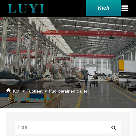
Kieli
Koti
Tuotteet
Puoliperäinen traileri
Lava puoliperävaunu