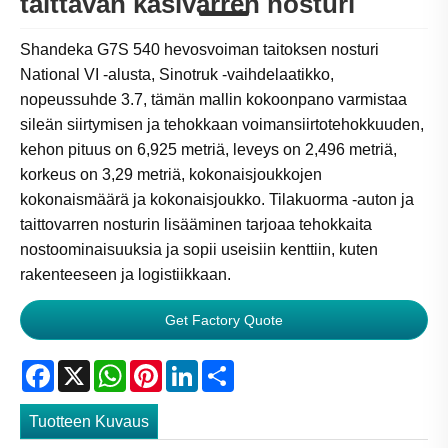
taittavan käsivarren nosturi
Shandeka G7S 540 hevosvoiman taitoksen nosturi
National VI -alusta, Sinotruk -vaihdelaatikko,
nopeussuhde 3.7, tämän mallin kokoonpano varmistaa
sileän siirtymisen ja tehokkaan voimansiirtotehokkuuden,
kehon pituus on 6,925 metriä, leveys on 2,496 metriä,
korkeus on 3,29 metriä, kokonaisjoukkojen
kokonaismäärä ja kokonaisjoukko. Tilakuorma -auton ja
taittovarren nosturin lisääminen tarjoaa tehokkaita
nostoominaisuuksia ja sopii useisiin kenttiin, kuten
rakenteeseen ja logistiikkaan.
Get Factory Quote
Facebook
X
WhatsApp
Pinterest
LinkedIn
Share
Tuotteen Kuvaus