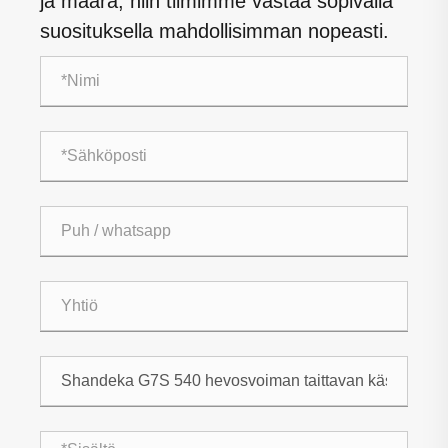
ja määrä, niin tiimimme vastaa sopivalla
suosituksella mahdollisimman nopeasti.