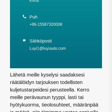
Kiina

Puh
+86-15587320008
Sähköposti

Luyi1@luyiauto.com
Lähetä meille kyselysi saadaksesi
räätälöidyn tarjouksen todellisten
kuljetustarpeidesi perusteella. Kerro
meille perävaunun tyyppi, lasti tai
hyötykuorma, tieolosuhteet, määränpää