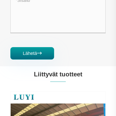
Lähetä

Liittyvät tuotteet