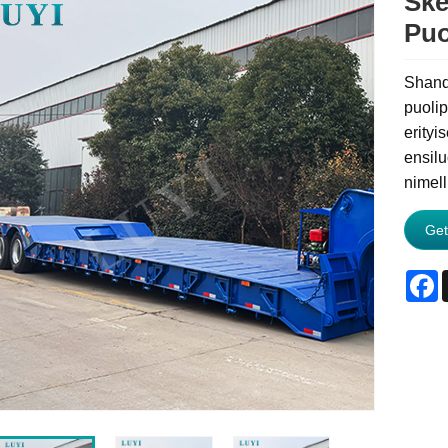
Ske
Puo
Shand
puoli
erityi
ensilu
nimell
Get
F