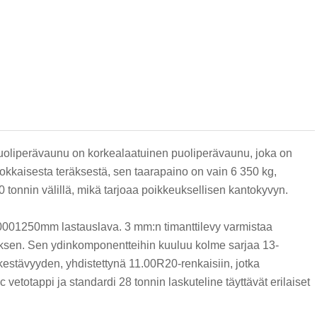
uoliperävaunu on korkealaatuinen puoliperävaunu, joka on
luokkaisesta teräksestä, sen taarapaino on vain 6 350 kg,
 tonnin välillä, mikä tarjoaa poikkeuksellisen kantokyvyn.
001250mm lastauslava. 3 mm:n timanttilevy varmistaa
tuksen. Sen ydinkomponentteihin kuuluu kolme sarjaa 13-
kestävyyden, yhdistettynä 11.00R20-renkaisiin, jotka
totappi ja standardi 28 tonnin laskuteline täyttävät erilaiset