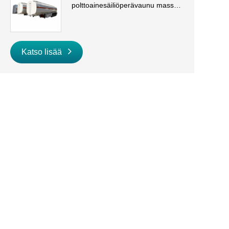
polttoainesäiliöperävaunu massa-
ja dieselkuljetuksiin
Katso lisää