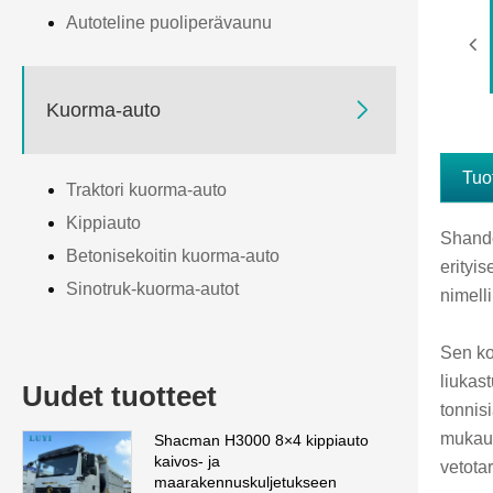
Autoteline puoliperävaunu

Kuorma-auto
Tuo
Traktori kuorma-auto
Kippiauto
Shando
Betonisekoitin kuorma-auto
erityi
Sinotruk-kuorma-autot
nimell
Sen ko
liukas
Uudet tuotteet
tonnis
mukaut
Shacman H3000 8×4 kippiauto
kaivos- ja
vetota
maarakennuskuljetukseen