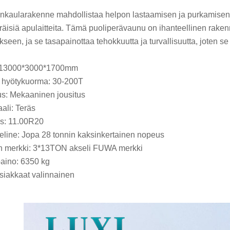
kaularakenne mahdollistaa helpon lastaamisen ja purkamisen, 
räisiä apulaitteita. Tämä puoliperävaunu on ihanteellinen raken
kseen, ja se tasapainottaa tehokkuutta ja turvallisuutta, joten se 
 13000*3000*1700mm
 hyötykuorma: 30-200T
us: Mekaaninen jousitus
aali: Teräs
s: 11.00R20
eline: Jopa 28 tonnin kaksinkertainen nopeus
n merkki: 3*13TON akseli FUWA merkki
aino: 6350 kg
Asiakkaat valinnainen