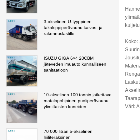
Hanhen
ylimää
3-akselinen U-tyyppinen
kuljetu
takakippiperävaunu kaivos- ja
rakennuslastille
Koko:
Suurin
Jousit
ISUZU GIGA 6×4 20CBM
jäteveden imuauto kunnalliseen
Materi
sanitaatioon
Renga
Laskut
Akseli
10-akselinen 100 tonnin jatkettava
Taarap
matalapohjainen puoliperävaunu
Väri: 
ylimittaisten koneiden
kuljettamiseen
70 000 litran 5-akselinen
hiiliteräksinen