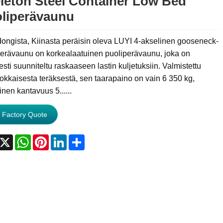
leton Steel Container Low Bed
liperävaunu
ongista, Kiinasta peräisin oleva LUYI 4-akselinen gooseneck-
perävaunu on korkealaatuinen puoliperävaunu, joka on
sesti suunniteltu raskaaseen lastin kuljetuksiin. Valmistettu
okkaisesta teräksestä, sen taarapaino on vain 6 350 kg,
inen kantavuus 5......
 Factory Quote
acebook
X
WhatsApp
Pinterest
LinkedIn
Share