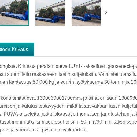
tteen Kuvaus
ngista, Kiinasta peräisin oleva LUYI 4-akselinen gooseneck-p
sesti suunniteltu raskaaseen lastin kuljetuksiin. Valmistettu ensi
inen kantavuus 50 000 kg ja suurin hyötykuorma 30 tonnin ja 200
konaismitat ovat 1300030001700mm, ja siinä on suuri 1300030
tumisen ja kulutuskestävyyden, mikä takaa vakaan lastin kulje
ia FUWA-akseleita, jotka takaavat erinomaisen jarrutustehon ja 
uvat monimutkaisiin tieolosuhteisiin. 50 mm/90 mm kaksoisspec ve
rpeet ja varmistavat pysäköintivakauden.