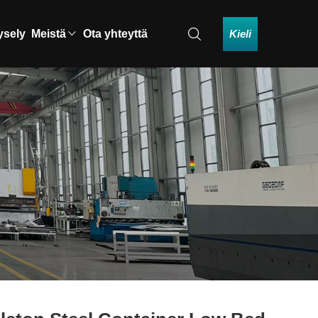
Kieli
ysely
Meistä
Ota yhteyttä