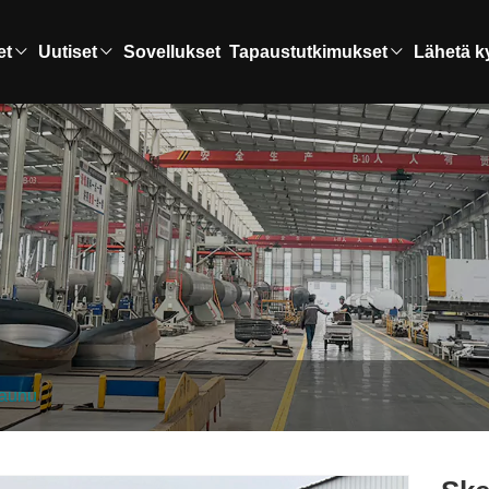
et
Uutiset
Sovellukset
Tapaustutkimukset
Lähetä k
vaunu