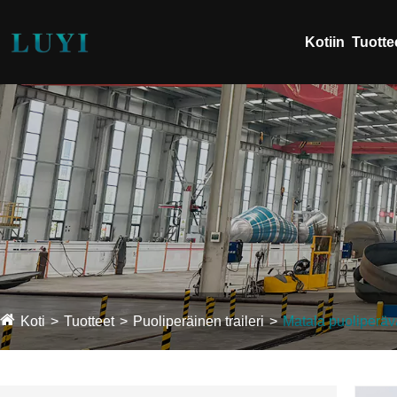
Kotiin
Tuotte
Koti
Tuotteet
Puoliperäinen traileri
Matala puoliperä